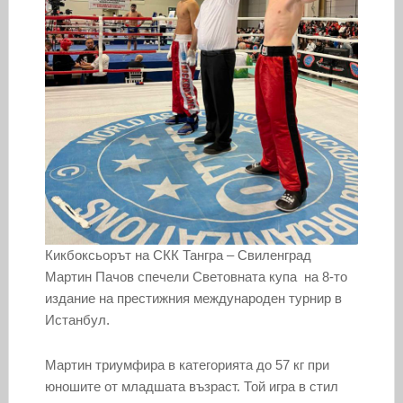
Кикбоксьорът на СКК Тангра – Свиленград
Мартин Пачов спечели Световната купа на 8-то
издание на престижния международен турнир в
Истанбул.
Мартин триумфира в категорията до 57 кг при
юношите от младшата възраст. Той игра в стил