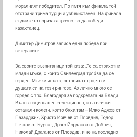
моралният победител. По пътя към финала той
отстрани трима турци и узбекистанец, На финала
съдиите го порязаха грозно, за да победи
казахтанец.
Димитър Димитров записа една победа при
ветераните.
За своите възпитаници той каза: „Те са страхотни
млади мъже, с които Свиленград трябва да се
гордее! Мъжки играха, оставиха сърцето и
душата си на тези рингове. Аз лично много се
гордея с тях. Благодаря за подкрепата на Влади
Вълев-национален селекционер, и на всички
останали колеги, които бяха там – Илко Аджов от
Пазарджик, Христо Йовчев от Пловдив, Тодор
Петков от Бургас, Драго Йорданов от Добрич,
Николай Драганов от Пловдив, и не на последно