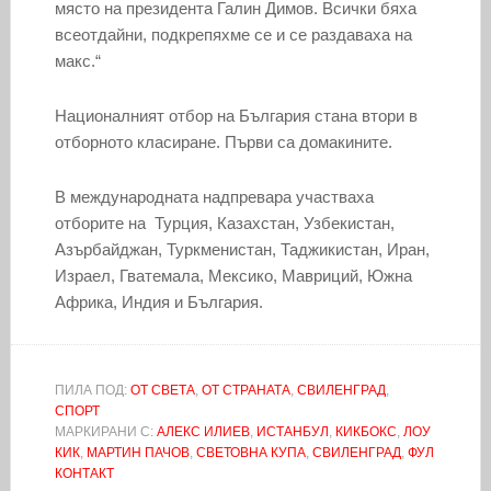
място на президента Галин Димов. Всички бяха
всеотдайни, подкрепяхме се и се раздаваха на
макс.“
Националният отбор на България стана втори в
отборното класиране. Първи са домакините.
В международната надпревара участваха
отборите на Турция, Казахстан, Узбекистан,
Азърбайджан, Туркменистан, Таджикистан, Иран,
Израел, Гватемала, Мексико, Мавриций, Южна
Африка, Индия и България.
ПИЛА ПОД:
ОТ СВЕТА
,
ОТ СТРАНАТА
,
СВИЛЕНГРАД
,
СПОРТ
МАРКИРАНИ С:
АЛЕКС ИЛИЕВ
,
ИСТАНБУЛ
,
КИКБОКС
,
ЛОУ
КИК
,
МАРТИН ПАЧОВ
,
СВЕТОВНА КУПА
,
СВИЛЕНГРАД
,
ФУЛ
КОНТАКТ