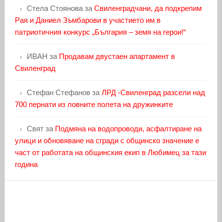
Стела Стоянова
за
Свиленградчани, да подкрепим
Рая и Даниел Зъмбарови в участието им в
патриотичния конкурс „България – земя на герои!“
ИВАН
за
Продавам двустаен апартамент в
Свиленград
Стефан Стефанов
за
ЛРД -Свиленград разсели над
700 пернати из ловните полета на дружинките
Свят
за
Подмяна на водопроводи, асфалтиране на
улици и обновяване на сгради с общинско значение е
част от работата на общинския екип в Любимец за тази
година