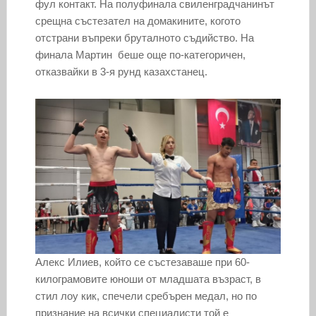
фул контакт. На полуфинала свиленградчанинът
срещна състезател на домакините, когото
отстрани въпреки бруталното съдийство. На
финала Мартин беше още по-категоричен,
отказвайки в 3-я рунд казахстанец.
Алекс Илиев, който се състезаваше при 60-
килограмовите юноши от младшата възраст, в
стил лоу кик, спечели сребърен медал, но по
признание на всички специалисти той е