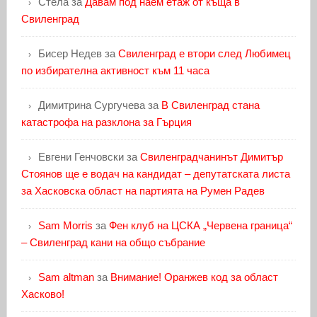
Стела
за
Давам под наем етаж от къща в
Свиленград
Бисер Недев
за
Свиленград е втори след Любимец
по избирателна активност към 11 часа
Димитрина Сургучева
за
В Свиленград стана
катастрофа на разклона за Гърция
Евгени Генчовски
за
Свиленградчанинът Димитър
Стоянов ще е водач на кандидат – депутатската листа
за Хасковска област на партията на Румен Радев
Sam Morris
за
Фен клуб на ЦСКА „Червена граница“
– Свиленград кани на общо събрание
Sam altman
за
Внимание! Оранжев код за област
Хасково!