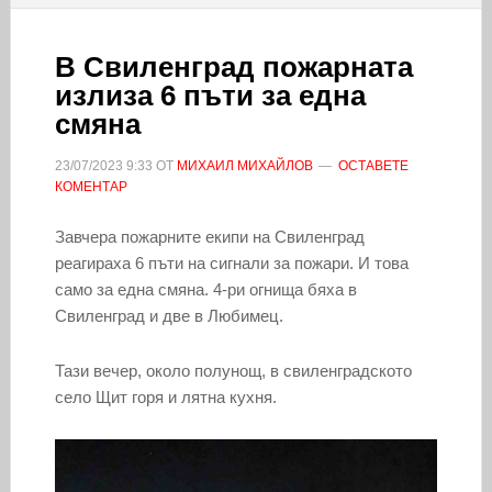
В Свиленград пожарната
излиза 6 пъти за една
смяна
23/07/2023
9:33
ОТ
МИХАИЛ МИХАЙЛОВ
ОСТАВЕТЕ
КОМЕНТАР
Завчера пожарните екипи на Свиленград
реагираха 6 пъти на сигнали за пожари. И това
само за една смяна. 4-ри огнища бяха в
Свиленград и две в Любимец.
Тази вечер, около полунощ, в свиленградското
село Щит горя и лятна кухня.