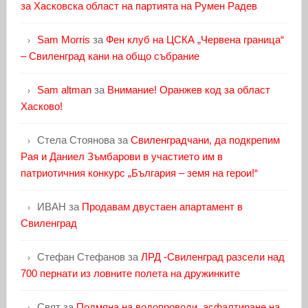
за Хасковска област на партията на Румен Радев
Sam Morris
за
Фен клуб на ЦСКА „Червена граница“
– Свиленград кани на общо събрание
Sam altman
за
Внимание! Оранжев код за област
Хасково!
Стела Стоянова
за
Свиленградчани, да подкрепим
Рая и Даниел Зъмбарови в участието им в
патриотичния конкурс „България – земя на герои!“
ИВАН
за
Продавам двустаен апартамент в
Свиленград
Стефан Стефанов
за
ЛРД -Свиленград разсели над
700 пернати из ловните полета на дружинките
Свят
за
Подмяна на водопроводи, асфалтиране на