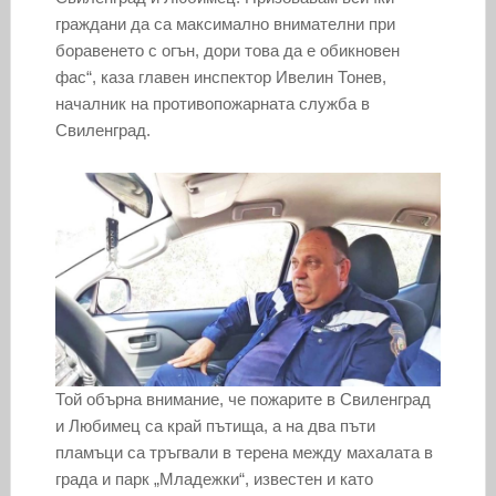
граждани да са максимално внимателни при
боравенето с огън, дори това да е обикновен
фас“, каза главен инспектор Ивелин Тонев,
началник на противопожарната служба в
Свиленград.
Той обърна внимание, че пожарите в Свиленград
и Любимец са край пътища, а на два пъти
пламъци са тръгвали в терена между махалата в
града и парк „Младежки“, известен и като