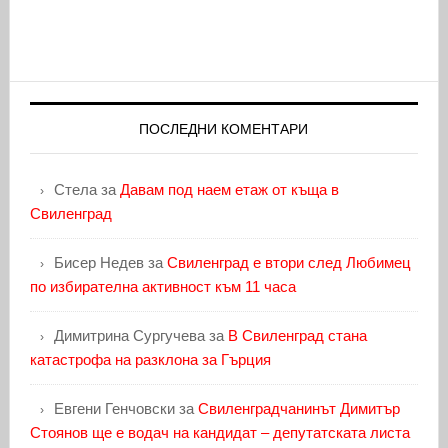
ПОСЛЕДНИ КОМЕНТАРИ
Стела
за
Давам под наем етаж от къща в
Свиленград
Бисер Недев
за
Свиленград е втори след Любимец
по избирателна активност към 11 часа
Димитрина Сургучева
за
В Свиленград стана
катастрофа на разклона за Гърция
Евгени Генчовски
за
Свиленградчанинът Димитър
Стоянов ще е водач на кандидат – депутатската листа