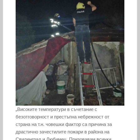
„Високите температури в съчетание с
безотговорност и престъпна небрежност от
страна на т.н. човешки фактор са причина за
драстично зачестилите пожари в района на
Свиленград и Любимец. Призовавам всички