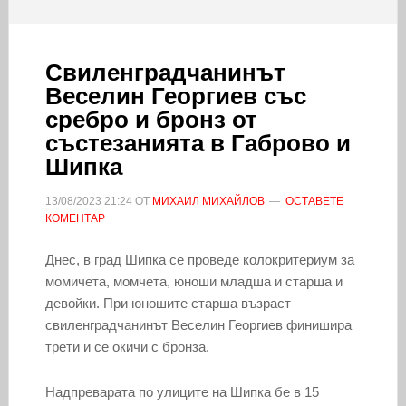
Свиленградчанинът
Веселин Георгиев със
сребро и бронз от
състезанията в Габрово и
Шипка
13/08/2023
21:24
ОТ
МИХАИЛ МИХАЙЛОВ
ОСТАВЕТЕ
КОМЕНТАР
Днес, в град Шипка се проведе колокритериум за
момичета, момчета, юноши младша и старша и
девойки. При юношите старша възраст
свиленградчанинът Веселин Георгиев финишира
трети и се окичи с бронза.
Надпреварата по улиците на Шипка бе в 15