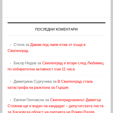
ПОСЛЕДНИ КОМЕНТАРИ
Стела
за
Давам под наем етаж от къща в
Свиленград
Бисер Недев
за
Свиленград е втори след Любимец
по избирателна активност към 11 часа
Димитрина Сургучева
за
В Свиленград стана
катастрофа на разклона за Гърция
Евгени Генчовски
за
Свиленградчанинът Димитър
Стоянов ще е водач на кандидат – депутатската листа
за Хасковска област на партията на Румен Радев