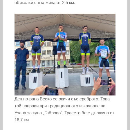
обиколки с дължина от 2,5 км.
Ден по-рано Веско се окичи със среброто. Това
той направи при традиционното изкачване на
Узана за купа „Габрово“. Трасето бе с дължина от
16,7 км.