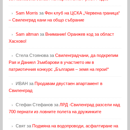
Sam Morris
за
Фен клуб на ЦСКА „Червена граница“
– Свиленград кани на общо събрание
Sam altman
за
Внимание! Оранжев код за област
Хасково!
Стела Стоянова
за
Свиленградчани, да подкрепим
Рая и Даниел Зъмбарови в участието им в
патриотичния конкурс „България – земя на герои!“
ИВАН
за
Продавам двустаен апартамент в
Свиленград
Стефан Стефанов
за
ЛРД -Свиленград разсели над
700 пернати из ловните полета на дружинките
Свят
за
Подмяна на водопроводи, асфалтиране на