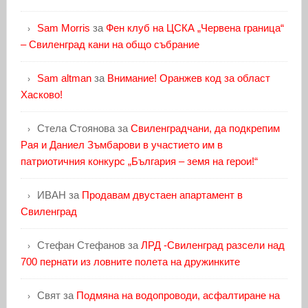
Sam Morris
за
Фен клуб на ЦСКА „Червена граница“
– Свиленград кани на общо събрание
Sam altman
за
Внимание! Оранжев код за област
Хасково!
Стела Стоянова
за
Свиленградчани, да подкрепим
Рая и Даниел Зъмбарови в участието им в
патриотичния конкурс „България – земя на герои!“
ИВАН
за
Продавам двустаен апартамент в
Свиленград
Стефан Стефанов
за
ЛРД -Свиленград разсели над
700 пернати из ловните полета на дружинките
Свят
за
Подмяна на водопроводи, асфалтиране на