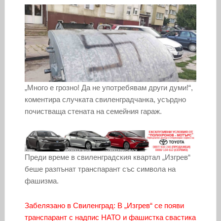
„Много е грозно! Да не употребявам други думи!“,
коментира случката свиленградчанка, усърдно
почистваща стената на семейния гараж.
Преди време в свиленградския квартал „Изгрев“
беше разпънат транспарант със символа на
фашизма.
Забелязано в Свиленград: В „Изгрев“ се появи
транспарант с надпис НАТО и фашистка свастика