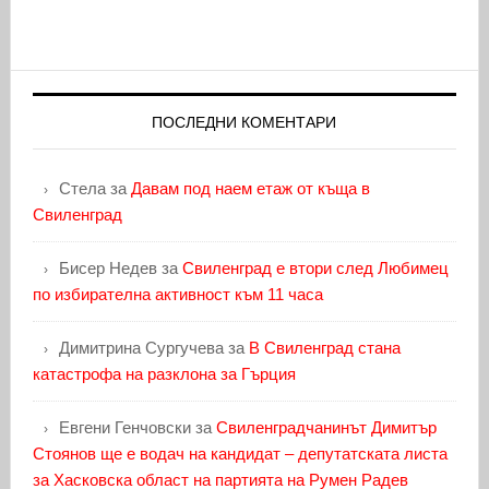
ПОСЛЕДНИ КОМЕНТАРИ
Стела
за
Давам под наем етаж от къща в
Свиленград
Бисер Недев
за
Свиленград е втори след Любимец
по избирателна активност към 11 часа
Димитрина Сургучева
за
В Свиленград стана
катастрофа на разклона за Гърция
Евгени Генчовски
за
Свиленградчанинът Димитър
Стоянов ще е водач на кандидат – депутатската листа
за Хасковска област на партията на Румен Радев