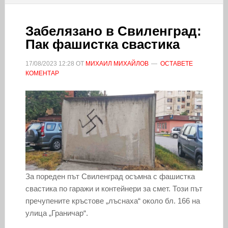
Забелязано в Свиленград:
Пак фашистка свастика
17/08/2023
12:28
ОТ
МИХАИЛ МИХАЙЛОВ
ОСТАВЕТЕ
КОМЕНТАР
За пореден път Свиленград осъмна с фашистка
свастика по гаражи и контейнери за смет. Този път
пречупените кръстове „лъснаха“ около бл. 166 на
улица „Граничар“.