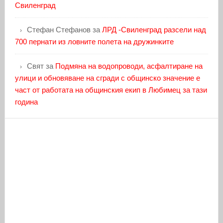
Свиленград
Стефан Стефанов
за
ЛРД -Свиленград разсели над
700 пернати из ловните полета на дружинките
Свят
за
Подмяна на водопроводи, асфалтиране на
улици и обновяване на сгради с общинско значение е
част от работата на общинския екип в Любимец за тази
година