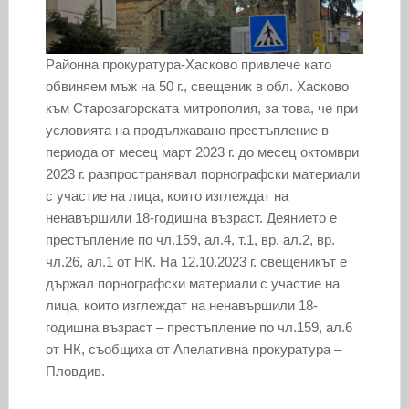
Районна прокуратура-Хасково привлече като
обвиняем мъж на 50 г., свещеник в обл. Хасково
към Старозагорската митрополия, за това, че при
условията на продължавано престъпление в
периода от месец март 2023 г. до месец октомври
2023 г. разпространявал порнографски материали
с участие на лица, които изглеждат на
ненавършили 18-годишна възраст. Деянието е
престъпление по чл.159, ал.4, т.1, вр. ал.2, вр.
чл.26, ал.1 от НК. На 12.10.2023 г. свещеникът е
държал порнографски материали с участие на
лица, които изглеждат на ненавършили 18-
годишна възраст – престъпление по чл.159, ал.6
от НК, съобщиха от Апелативна прокуратура –
Пловдив.