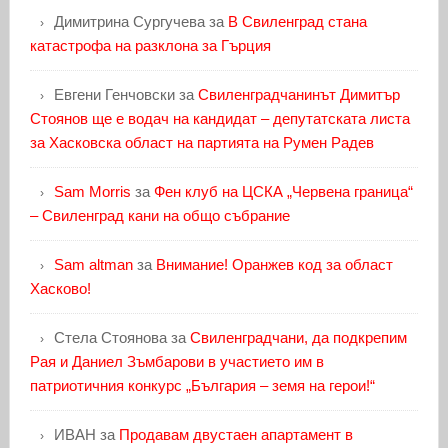
Димитрина Сургучева
за
В Свиленград стана
катастрофа на разклона за Гърция
Евгени Генчовски
за
Свиленградчанинът Димитър
Стоянов ще е водач на кандидат – депутатската листа
за Хасковска област на партията на Румен Радев
Sam Morris
за
Фен клуб на ЦСКА „Червена граница“
– Свиленград кани на общо събрание
Sam altman
за
Внимание! Оранжев код за област
Хасково!
Стела Стоянова
за
Свиленградчани, да подкрепим
Рая и Даниел Зъмбарови в участието им в
патриотичния конкурс „България – земя на герои!“
ИВАН
за
Продавам двустаен апартамент в