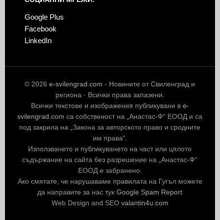
Google Plus
Facebook
LinkedIn
© 2026
e-svilengrad.com
- Новините от Свиленград и
региона · Всички права запазени.
Всички текстове и изображения публикувани в
e-
svilengrad.com
са собственост на „Анастас-Ф“ ЕООД и са
под закрила на „Закона за авторското право и сродните
им права“.
Използването и публикуването на част или цялото
съдържание на сайта без разрешение на „Анастас-Ф“
ЕООД е забранено.
Ако смятате, че нарушаваме правилата на Гугъл можете
да направите за нас тук
Google Spam Report
Web Design and SEO
valantin4u.com