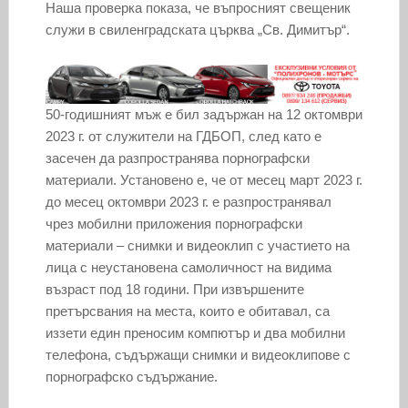
Наша проверка показа, че въпросният свещеник
служи в свиленградската църква „Св. Димитър“.
50-годишният мъж е бил задържан на 12 октомври
2023 г. от служители на ГДБОП, след като е
засечен да разпространява порнографски
материали. Установено е, че от месец март 2023 г.
до месец октомври 2023 г. е разпространявал
чрез мобилни приложения порнографски
материали – снимки и видеоклип с участието на
лица с неустановена самоличност на видима
възраст под 18 години. При извършените
претърсвания на места, които е обитавал, са
иззети един преносим компютър и два мобилни
телефона, съдържащи снимки и видеоклипове с
порнографско съдържание.