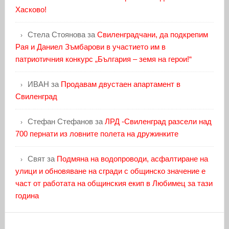
Хасково!
Стела Стоянова
за
Свиленградчани, да подкрепим
Рая и Даниел Зъмбарови в участието им в
патриотичния конкурс „България – земя на герои!“
ИВАН
за
Продавам двустаен апартамент в
Свиленград
Стефан Стефанов
за
ЛРД -Свиленград разсели над
700 пернати из ловните полета на дружинките
Свят
за
Подмяна на водопроводи, асфалтиране на
улици и обновяване на сгради с общинско значение е
част от работата на общинския екип в Любимец за тази
година