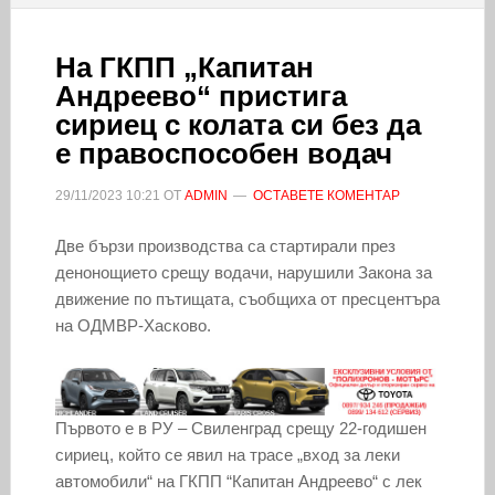
На ГКПП „Капитан
Андреево“ пристига
сириец с колата си без да
е правоспособен водач
29/11/2023
10:21
ОТ
ADMIN
ОСТАВЕТЕ КОМЕНТАР
Две бързи производства са стартирали през
денонощието срещу водачи, нарушили Закона за
движение по пътищата, съобщиха от пресцентъра
на ОДМВР-Хасково.
Първото е в РУ – Свиленград срещу 22-годишен
сириец, който се явил на трасе „вход за леки
автомобили“ на ГКПП “Капитан Андреево“ с лек