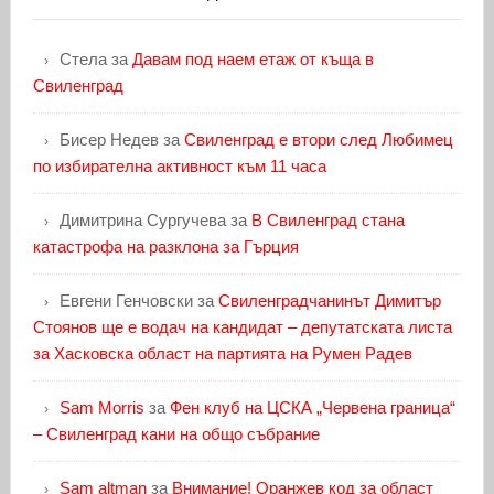
Стела
за
Давам под наем етаж от къща в
Свиленград
Бисер Недев
за
Свиленград е втори след Любимец
по избирателна активност към 11 часа
Димитрина Сургучева
за
В Свиленград стана
катастрофа на разклона за Гърция
Евгени Генчовски
за
Свиленградчанинът Димитър
Стоянов ще е водач на кандидат – депутатската листа
за Хасковска област на партията на Румен Радев
Sam Morris
за
Фен клуб на ЦСКА „Червена граница“
– Свиленград кани на общо събрание
Sam altman
за
Внимание! Оранжев код за област