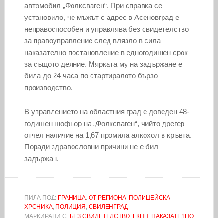
автомобил „Фолксваген“. При справка се
установило, че мъжът с адрес в Асеновград е
неправоспособен и управлява без свидетелство
за правоуправление след влязло в сила
наказателно постановление в едногодишен срок
за същото деяние. Мярката му на задържане е
била до 24 часа по стартиралото бързо
производство.
В управлението на областния град е доведен 48-
годишен шофьор на „Фолксваген“, чийто дрегер
отчел наличие на 1,67 промила алкохол в кръвта.
Поради здравословни причини не е бил
задържан.
ПИЛА ПОД:
ГРАНИЦА
,
ОТ РЕГИОНА
,
ПОЛИЦЕЙСКА
ХРОНИКА
,
ПОЛИЦИЯ
,
СВИЛЕНГРАД
МАРКИРАНИ С:
БЕЗ СВИДЕТЕЛСТВО
,
ГКПП
,
НАКАЗАТЕЛНО