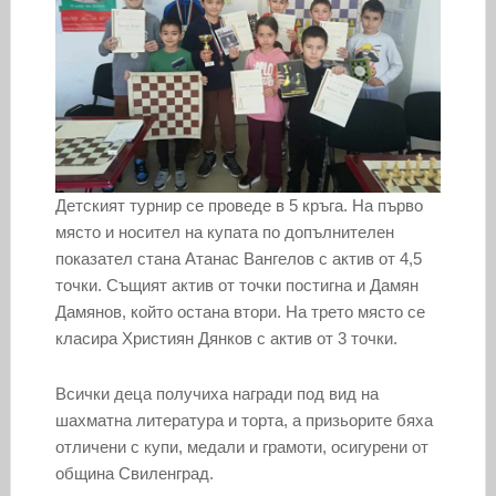
Детският турнир се проведе в 5 кръга. На първо
място и носител на купата по допълнителен
показател стана Атанас Вангелов с актив от 4,5
точки. Същият актив от точки постигна и Дамян
Дамянов, който остана втори. На трето място се
класира Християн Дянков с актив от 3 точки.
Всички деца получиха награди под вид на
шахматна литература и торта, а призьорите бяха
отличени с купи, медали и грамоти, осигурени от
община Свиленград.