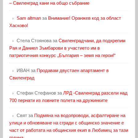
– Свиленград кани на общо събрание
Sam altman
за
Внимание! Оранжев код за област
Хасково!
Стела Стоянова
за
Свиленградчани, да подкрепим
Рая и Даниел Зъмбарови в участието им в
патриотичния конкурс „България – земя на герои!“
ИВАН
за
Продавам двустаен апартамент в
Свиленград
Стефан Стефанов
за
ЛРД -Свиленград разсели над
700 пернати из ловните полета на дружинките
Свят
за
Подмяна на водопроводи, асфалтиране на
улици и обновяване на сгради с общинско значение е
част от работата на общинския екип в Любимец за тази
година