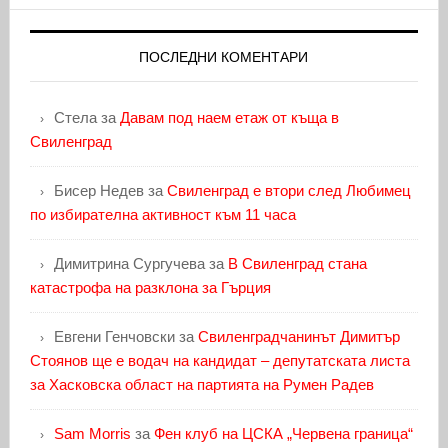
ПОСЛЕДНИ КОМЕНТАРИ
Стела
за
Давам под наем етаж от къща в
Свиленград
Бисер Недев
за
Свиленград е втори след Любимец
по избирателна активност към 11 часа
Димитрина Сургучева
за
В Свиленград стана
катастрофа на разклона за Гърция
Евгени Генчовски
за
Свиленградчанинът Димитър
Стоянов ще е водач на кандидат – депутатската листа
за Хасковска област на партията на Румен Радев
Sam Morris
за
Фен клуб на ЦСКА „Червена граница“