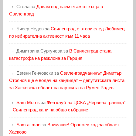
Стела
за
Давам под наем етаж от къща в
Свиленград
Бисер Недев
за
Свиленград е втори след Любимец
по избирателна активност към 11 часа
Димитрина Сургучева
за
В Свиленград стана
катастрофа на разклона за Гърция
Евгени Генчовски
за
Свиленградчанинът Димитър
Стоянов ще е водач на кандидат – депутатската листа
за Хасковска област на партията на Румен Радев
Sam Morris
за
Фен клуб на ЦСКА „Червена граница“
– Свиленград кани на общо събрание
Sam altman
за
Внимание! Оранжев код за област
Хасково!