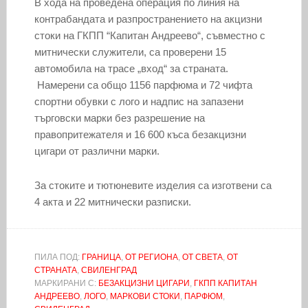
В хода на проведена операция по линия на
контрабандата и разпространението на акцизни
стоки на ГКПП “Капитан Андреево“, съвместно с
митнически служители, са проверени 15
автомобила на трасе „вход“ за страната.
Намерени са общо 1156 парфюма и 72 чифта
спортни обувки с лого и надпис на запазени
търговски марки без разрешение на
правопритежателя и 16 600 къса безакцизни
цигари от различни марки.
За стоките и тютюневите изделия са изготвени са
4 акта и 22 митнически разписки.
ПИЛА ПОД:
ГРАНИЦА
,
ОТ РЕГИОНА
,
ОТ СВЕТА
,
ОТ
СТРАНАТА
,
СВИЛЕНГРАД
МАРКИРАНИ С:
БЕЗАКЦИЗНИ ЦИГАРИ
,
ГКПП КАПИТАН
АНДРЕЕВО
,
ЛОГО
,
МАРКОВИ СТОКИ
,
ПАРФЮМ
,