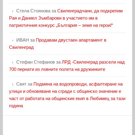
Стела Стоянова
за
Свиленградчани, да подкрепим
Рая и Даниел Зъмбарови в участието им в
патриотичния конкурс „България – земя на герои!“
ИВАН
за
Продавам двустаен апартамент в
Свиленград
Стефан Стефанов
за
ЛРД -Свиленград разсели над
700 пернати из ловните полета на дружинките
Свят
за
Подмяна на водопроводи, асфалтиране на
улици и обновяване на сгради с общинско значение е
част от работата на общинския екип в Любимец за тази
година