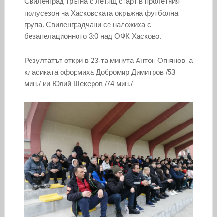
Свиленград тръгна с летящ старт в пролетния
полусезон на Хасковската окръжна футболна
група. Свиленградчани се наложиха с
безапелационното 3:0 над ОФК Хасково.
Резултатът откри в 23-та минута Антон Огнянов, а
класиката оформиха Добромир Димитров /53
мин./ ии Юлий Шекеров /74 мин./