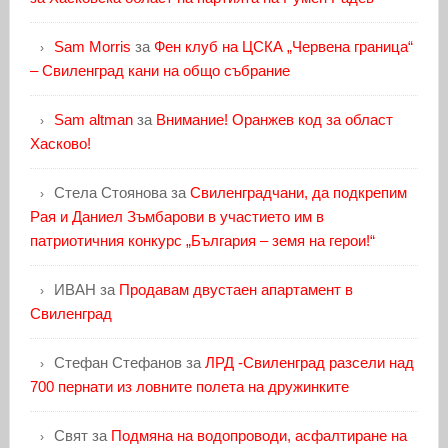
Sam Morris
за
Фен клуб на ЦСКА „Червена граница“
– Свиленград кани на общо събрание
Sam altman
за
Внимание! Оранжев код за област
Хасково!
Стела Стоянова
за
Свиленградчани, да подкрепим
Рая и Даниел Зъмбарови в участието им в
патриотичния конкурс „България – земя на герои!“
ИВАН
за
Продавам двустаен апартамент в
Свиленград
Стефан Стефанов
за
ЛРД -Свиленград разсели над
700 пернати из ловните полета на дружинките
Свят
за
Подмяна на водопроводи, асфалтиране на