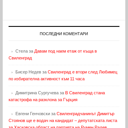
ПОСЛЕДНИ КОМЕНТАРИ
Стела
за
Давам под наем етаж от къща в
Свиленград
Бисер Недев
за
Свиленград е втори след Любимец
по избирателна активност към 11 часа
Димитрина Сургучева
за
В Свиленград стана
катастрофа на разклона за Гърция
Евгени Генчовски
за
Свиленградчанинът Димитър
Стоянов ще е водач на кандидат – депутатската листа
за Хасковска област на партията на Румен Радев