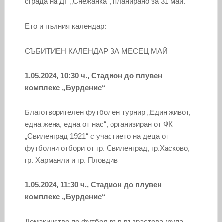
сграда на ДГ „Снежанка“, планирано за 31 май.
Ето и пълния календар:
СЪБИТИЕН КАЛЕНДАР ЗА МЕСЕЦ МАЙ
1.
05.2024, 10:30 ч., Стадион до плувен
комплекс „Бурденис“
Благотворителен футболен турнир „Един живот,
една жена, една от нас“, организиран от ФК
„Свиленград 1921“ с участието на деца от
футболни отбори от гр. Свиленград, гр.Хасково,
гр. Харманли и гр. Пловдив
1.05.2024, 11:30 ч., Стадион до плувен
комплекс „Бурденис“
Домакинство по футбол във възрастова група