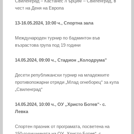
Свиленград – Кастанес /Гърция/ – Свиленград, в
чест на Деня на Европа
13-16.05.2024, 10:00 ч., Спортна зала
Международен турнир по бадминтон във
възрастова група под 19 години
14.05.2024, 09:00 ч., Стадион „Колодрума“
Десети републикански турнир на младежките
противопожарни отряди „Млад огнеборец“ за купа
„Свиленград“
14.05.2024, 10:00 ч., ОУ „Христо Ботев“- с.
Левка
Спортен празник от програмата, посветена на
150-годишнината на ОУ „Христо Ботев“, с.