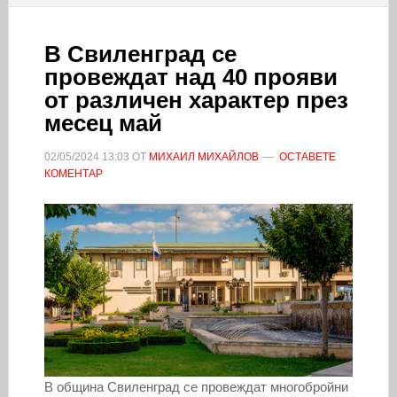
В Свиленград се
провеждат над 40 прояви
от различен характер през
месец май
02/05/2024
13:03
ОТ
МИХАИЛ МИХАЙЛОВ
ОСТАВЕТЕ
КОМЕНТАР
В община Свиленград се провеждат многобройни