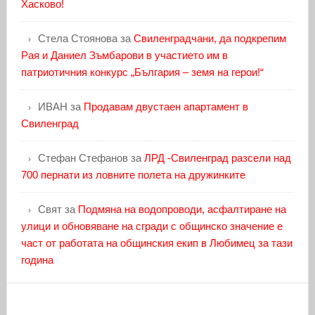
Хасково!
Стела Стоянова
за
Свиленградчани, да подкрепим
Рая и Даниел Зъмбарови в участието им в
патриотичния конкурс „България – земя на герои!“
ИВАН
за
Продавам двустаен апартамент в
Свиленград
Стефан Стефанов
за
ЛРД -Свиленград разсели над
700 пернати из ловните полета на дружинките
Свят
за
Подмяна на водопроводи, асфалтиране на
улици и обновяване на сгради с общинско значение е
част от работата на общинския екип в Любимец за тази
година