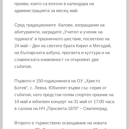
прояви, които са влезли в календара на
администрацията за месец май.
Сред традиционните балове, изпращания на
абитуриенти, наградите „Учител и ученик на
годината“ и празничното шествие, посветено на
24 май – Ден на светите братя Кирил и Методий,
на българската азбука, просвета и култура и на
славянската книжовност се открояват две
събития.
Първото е 150-годишнината на ОУ „Христо
Ботев“, с. Левка. Юбилеят върви със серия от
събития, като предстои голям спортен празник на
14 май и юбилеен концерт на 31 май от 17:00 часа
в салона на НЧ „Просвета-1870” – Свиленград.
Второто е тържествено освещаване на новата