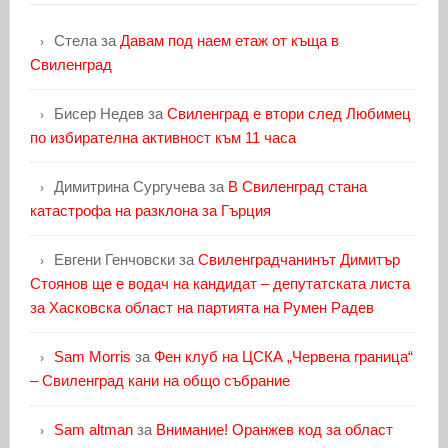
Стела
за
Давам под наем етаж от къща в
Свиленград
Бисер Недев
за
Свиленград е втори след Любимец
по избирателна активност към 11 часа
Димитрина Сургучева
за
В Свиленград стана
катастрофа на разклона за Гърция
Евгени Генчовски
за
Свиленградчанинът Димитър
Стоянов ще е водач на кандидат – депутатската листа
за Хасковска област на партията на Румен Радев
Sam Morris
за
Фен клуб на ЦСКА „Червена граница“
– Свиленград кани на общо събрание
Sam altman
за
Внимание! Оранжев код за област