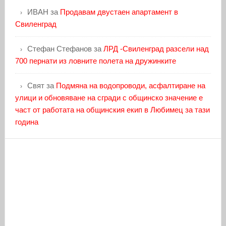
ИВАН
за
Продавам двустаен апартамент в
Свиленград
Стефан Стефанов
за
ЛРД -Свиленград разсели над
700 пернати из ловните полета на дружинките
Свят
за
Подмяна на водопроводи, асфалтиране на
улици и обновяване на сгради с общинско значение е
част от работата на общинския екип в Любимец за тази
година