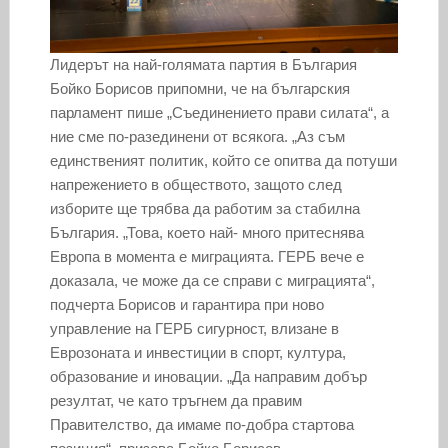
Лидерът на най-голямата партия в България
Бойко Борисов припомни, че на българския
парламент пише „Съединението прави силата“, а
ние сме по-разединени от всякога. „Аз съм
единственият политик, който се опитва да потуши
напрежението в обществото, защото след
изборите ще трябва да работим за стабилна
България. „Това, което най- много притеснява
Европа в момента е миграцията. ГЕРБ вече е
доказала, че може да се справи с миграцията“,
подчерта Борисов и гарантира при ново
управление на ГЕРБ сигурност, влизане в
Еврозоната и инвестиции в спорт, култура,
образование и иновации. „Да направим добър
резултат, че като тръгнем да правим
Правителство, да имаме по-добра стартова