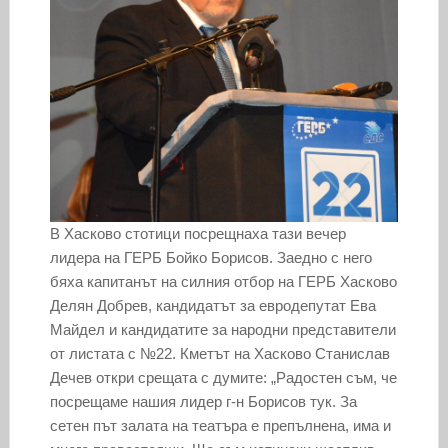
В Хасково стотици посрещнаха тази вечер
лидера на ГЕРБ Бойко Борисов. Заедно с него
бяха капитанът на силния отбор на ГЕРБ Хасково
Делян Добрев, кандидатът за евродепутат Ева
Майдел и кандидатите за народни представители
от листата с №22. Кметът на Хасково Станислав
Дечев откри срещата с думите: „Радостен съм, че
посрещаме нашия лидер г-н Борисов тук. За
сетен път залата на театъра е препълнена, има и