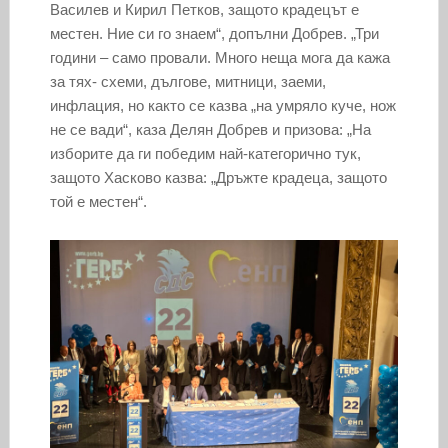
Василев и Кирил Петков, защото крадецът е
местен. Ние си го знаем“, допълни Добрев. „Три
години – само провали. Много неща мога да кажа
за тях- схеми, дългове, митници, заеми,
инфлация, но както се казва „на умряло куче, нож
не се вади“, каза Делян Добрев и призова: „На
изборите да ги победим най-категорично тук,
защото Хасково казва: „Дръжте крадеца, защото
той е местен“.