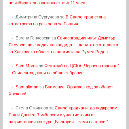
по избирателна активност към 11 часа
Димитрина Сургучева
за
В Свиленград стана
катастрофа на разклона за Гърция
Евгени Генчовски
за
Свиленградчанинът Димитър
Стоянов ще е водач на кандидат – депутатската листа
за Хасковска област на партията на Румен Радев
Sam Morris
за
Фен клуб на ЦСКА „Червена граница“
– Свиленград кани на общо събрание
Sam altman
за
Внимание! Оранжев код за област
Хасково!
Стела Стоянова
за
Свиленградчани, да подкрепим
Рая и Даниел Зъмбарови в участието им в
патриотичния конкурс „България – земя на герои!“