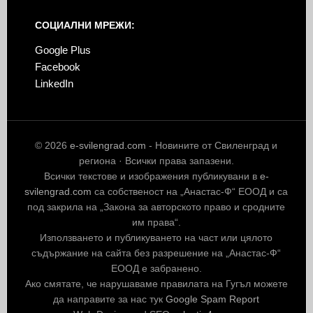
СОЦИАЛНИ МРЕЖИ:
Google Plus
Facebook
LinkedIn
© 2026
e-svilengrad.com
- Новините от Свиленград и
региона · Всички права запазени.
Всички текстове и изображения публикувани в
e-
svilengrad.com
са собственост на „Анастас-Ф“ ЕООД и са
под закрила на „Закона за авторското право и сродните
им права“.
Използването и публикуването на част или цялото
съдържание на сайта без разрешение на „Анастас-Ф“
ЕООД е забранено.
Ако смятате, че нарушаваме правилата на Гугъл можете
да направите за нас тук
Google Spam Report