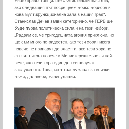
много правостоящи. Ще съм истински щастлив,
ако следващия път посрещнем Бойко Борисов в
нова мултифункционална зала в нашия град“.
Станислав Дечев заяви категорично, че ГЕРБ ще
бъде първа политическа сила и на тези избори.
„Радвам се, че тригодишната агония приключи, но
ще съм много по-радостен, ако тези хора никога
повече не припарят до властта, ако тези хора не
стъпят никога повече в Министерски съвет и най-
вече, ако тези хора един ден си получат
заслуженото. Това, което заслужават за всички
лъжи, далавери, манипулации.