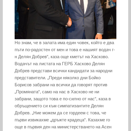
Но знам, че в залата има един човек, който е два
пъти по-радостен от мен и това е нашият водач г-
н Делян Добрев“, каза още кметът на Хасково.
Водачът на листата на ГЕРБ Хасково Делян
Добрев представи всички кандидати за народни
представители. „Преди няколко дни Бойко
Борисов забрани на всички да говорят против
„Промяната“, само на нас в Хасково не ни
забрани, защото това е по-силно от нас“, каза в
обръщението си към симпатизантите Делян
Добрев. „Ние можем да се гордеем с това, че
първи извикахме „дръжте крадеца“. Казахме го
още в първия ден на министерстването на Асен