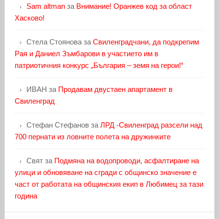
Sam altman
за
Внимание! Оранжев код за област
Хасково!
Стела Стоянова
за
Свиленградчани, да подкрепим
Рая и Даниел Зъмбарови в участието им в
патриотичния конкурс „България – земя на герои!“
ИВАН
за
Продавам двустаен апартамент в
Свиленград
Стефан Стефанов
за
ЛРД -Свиленград разсели над
700 пернати из ловните полета на дружинките
Свят
за
Подмяна на водопроводи, асфалтиране на
улици и обновяване на сгради с общинско значение е
част от работата на общинския екип в Любимец за тази
година