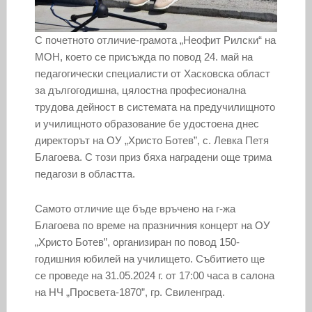
С почетното отличие-грамота „Неофит Рилски“ на
МОН, което се присъжда по повод 24. май на
педагогически специалисти от Хасковска област
за дългогодишна, цялостна професионална
трудова дейност в системата на предучилищното
и училищното образование бе удостоена днес
директорът на ОУ „Христо Ботев”, с. Левка Петя
Благоева. С този приз бяха наградени още трима
педагози в областта.
Самото отличие ще бъде връчено на г-жа
Благоева по време на празничния концерт на ОУ
„Христо Ботев”, организиран по повод 150-
годишния юбилей на училището. Събитието ще
се проведе на 31.05.2024 г. от 17:00 часа в салона
на НЧ „Просвета-1870”, гр. Свиленград.