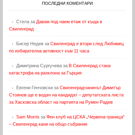
ПОСЛЕДНИ КОМЕНТАРИ
Стела
за
Давам под наем етаж от къща в
Свиленград
Бисер Недев
за
Свиленград е втори след Любимец
по избирателна активност към 11 часа
Димитрина Сургучева
за
В Свиленград стана
катастрофа на разклона за Гърция
Евгени Генчовски
за
Свиленградчанинът Димитър
Стоянов ще е водач на кандидат – депутатската листа
за Хасковска област на партията на Румен Радев
Sam Morris
за
Фен клуб на ЦСКА „Червена граница“
– Свиленград кани на общо събрание