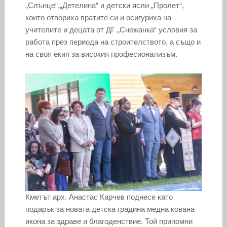
„Слънце“,„Детелина“ и детски ясли „Пролет“,
които отвориха вратите си и осигуриха на
учителите и децата от ДГ „Снежанка“ условия за
работа през периода на строителството, а също и
на своя екип за високия професионализъм.
Кметът арх. Анастас Карчев поднесе като
подарък за новата детска градина медна кована
икона за здраве и благоденствие. Той припомни