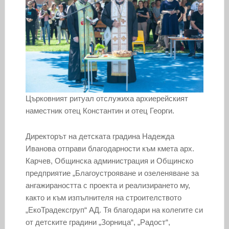
Църковният ритуал отслужиха архиерейският
наместник отец Константин и отец Георги.
Директорът на детската градина Надежда
Иванова отправи благодарности към кмета арх.
Карчев, Общинска администрация и Общинско
предприятие „Благоустрояване и озеленяване за
ангажираността с проекта и реализирането му,
както и към изпълнителя на строителството
„ЕкоТрадексгруп“ АД. Тя благодари на колегите си
от детските градини „Зорница“, „Радост“,