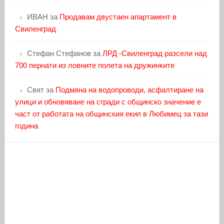
ИВАН
за
Продавам двустаен апартамент в
Свиленград
Стефан Стефанов
за
ЛРД -Свиленград разсели над
700 пернати из ловните полета на дружинките
Свят
за
Подмяна на водопроводи, асфалтиране на
улици и обновяване на сгради с общинско значение е
част от работата на общинския екип в Любимец за тази
година