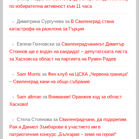
по избирателна активност към 11 часа
Димитрина Сургучева
за
В Свиленград стана
катастрофа на разклона за Гърция
Евгени Генчовски
за
Свиленградчанинът Димитър
Стоянов ще е водач на кандидат – депутатската листа
за Хасковска област на партията на Румен Радев
Sam Morris
за
Фен клуб на ЦСКА „Червена граница“
– Свиленград кани на общо събрание
Sam altman
за
Внимание! Оранжев код за област
Хасково!
Стела Стоянова
за
Свиленградчани, да подкрепим
Рая и Даниел Зъмбарови в участието им в
патриотичния конкурс „България – земя на герои!“