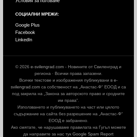
Условия за ползване
СОЦИАЛНИ МРЕЖИ:
Google Plus
Facebook
LinkedIn
© 2026
e-svilengrad.com
- Новините от Свиленград и
региона · Всички права запазени.
Всички текстове и изображения публикувани в
e-
svilengrad.com
са собственост на „Анастас-Ф“ ЕООД и са
под закрила на „Закона за авторското право и сродните
им права“.
Използването и публикуването на част или цялото
съдържание на сайта без разрешение на „Анастас-Ф“
ЕООД е забранено.
Ако смятате, че нарушаваме правилата на Гугъл можете
да направите за нас тук
Google Spam Report