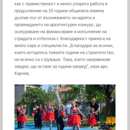
как с приемственост и много упорита работа в
продължение на 10 години общината измина
дългия път от възникването на идеята и
провеждането на архитектурен конкурс, до
осигуряване на финансиране и изпълнение на
сградата и отбеляза с благодарност приноса на
много хора и специалисти. „Благодаря на всички,
които изтърпяха тежките години на строителство,
но всичко си струваше. Това, което направихме
заедно, ще остане за години напред”, каза арх.
Карчев.