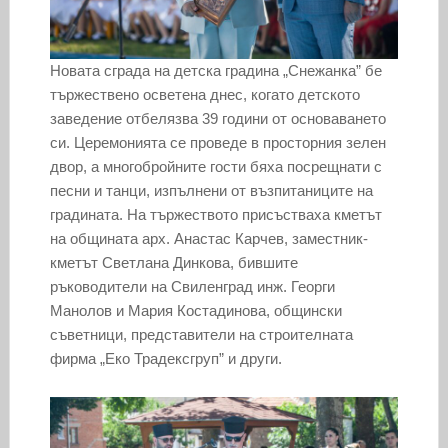
Новата сграда на детска градина „Снежанка” бе
тържествено осветена днес, когато детското
заведение отбелязва 39 години от основаването
си. Церемонията се проведе в просторния зелен
двор, а многобройните гости бяха посрещнати с
песни и танци, изпълнени от възпитаниците на
градината. На тържеството присъстваха кметът
на общината арх. Анастас Карчев, заместник-
кметът Светлана Динкова, бившите
ръководители на Свиленград инж. Георги
Манолов и Мария Костадинова, общински
съветници, представители на строителната
фирма „Еко Традексгруп” и други.