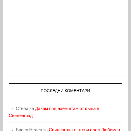
ПОСЛЕДНИ КОМЕНТАРИ
Стела
за
Давам под наем етаж от къща в
Свиленград
Бисер Недев
за
Свиленград е втори след Любимец