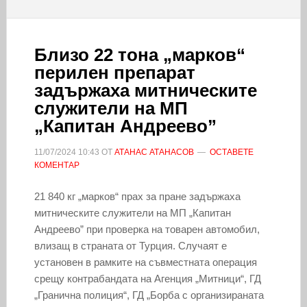
Близо 22 тона „марков“
перилен препарат
задържаха митническите
служители на МП
„Капитан Андреево”
11/07/2024
10:43
ОТ
АТАНАС АТАНАСОВ
ОСТАВЕТЕ
КОМЕНТАР
21 840 кг „марков“ прах за пране задържаха
митническите служители на МП „Капитан
Андреево” при проверка на товарен автомобил,
влизащ в страната от Турция. Случаят е
установен в рамките на съвместната операция
срещу контрабандата на Агенция „Митници“, ГД
„Гранична полиция“, ГД „Борба с организираната