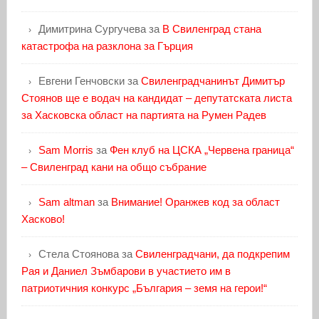
Димитрина Сургучева
за
В Свиленград стана
катастрофа на разклона за Гърция
Евгени Генчовски
за
Свиленградчанинът Димитър
Стоянов ще е водач на кандидат – депутатската листа
за Хасковска област на партията на Румен Радев
Sam Morris
за
Фен клуб на ЦСКА „Червена граница“
– Свиленград кани на общо събрание
Sam altman
за
Внимание! Оранжев код за област
Хасково!
Стела Стоянова
за
Свиленградчани, да подкрепим
Рая и Даниел Зъмбарови в участието им в
патриотичния конкурс „България – земя на герои!“