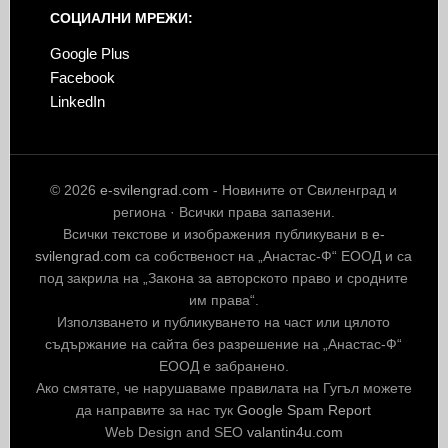
СОЦИАЛНИ МРЕЖИ:
Google Plus
Facebook
LinkedIn
© 2026
e-svilengrad.com
- Новините от Свиленград и
региона · Всички права запазени.
Всички текстове и изображения публикувани в
e-
svilengrad.com
са собственост на „Анастас-Ф“ ЕООД и са
под закрила на „Закона за авторското право и сродните
им права“.
Използването и публикуването на част или цялото
съдържание на сайта без разрешение на „Анастас-Ф“
ЕООД е забранено.
Ако смятате, че нарушаваме правилата на Гугъл можете
да направите за нас тук
Google Spam Report
Web Design and SEO
valantin4u.com