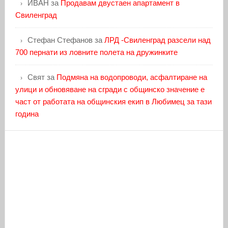
ИВАН
за
Продавам двустаен апартамент в
Свиленград
Стефан Стефанов
за
ЛРД -Свиленград разсели над
700 пернати из ловните полета на дружинките
Свят
за
Подмяна на водопроводи, асфалтиране на
улици и обновяване на сгради с общинско значение е
част от работата на общинския екип в Любимец за тази
година