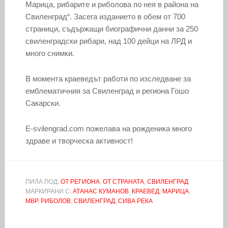
Марица, рибарите и риболова по нея в района на
Свиленград“. Засега изданието в обем от 700
страници, съдържащи биографични данни за 250
свиленградски рибари, над 100 дейци на ЛРД и
много снимки.
В момента краеведът работи по изследване за
емблематичния за Свиленград и региона Гошо
Сакарски.
E-svilengrad.com пожелава на рожденика много
здраве и творческа активност!
ПИЛА ПОД:
ОТ РЕГИОНА
,
ОТ СТРАНАТА
,
СВИЛЕНГРАД
МАРКИРАНИ С:
АТАНАС КУМАНОВ
,
КРАЕВЕД
,
МАРИЦА
,
МВР
,
РИБОЛОВ
,
СВИЛЕНГРАД
,
СИВА РЕКА