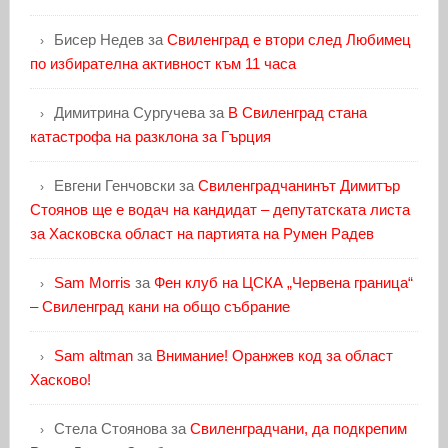
Бисер Недев
за
Свиленград е втори след Любимец
по избирателна активност към 11 часа
Димитрина Сургучева
за
В Свиленград стана
катастрофа на разклона за Гърция
Евгени Генчовски
за
Свиленградчанинът Димитър
Стоянов ще е водач на кандидат – депутатската листа
за Хасковска област на партията на Румен Радев
Sam Morris
за
Фен клуб на ЦСКА „Червена граница“
– Свиленград кани на общо събрание
Sam altman
за
Внимание! Оранжев код за област
Хасково!
Стела Стоянова
за
Свиленградчани, да подкрепим