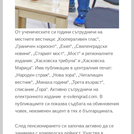
От ученическите си години сътрудничи на
местните вестници: „Кооперативен глас“,
„Граничен хоризонт“, „Екип“, „Свиленградски
новини“, „Старият мост“, „Мост“ и регионалните
издания: „Хасковска трибуна“ и „Хасковска
Марица“. Има публикации в централния печат:
„Народен страж“, „Нова зора“, „Читалищен
вестник“, „Минаха години“, „Трета възраст“,
списание „Гора“. Активно сътрудничи на
електронното издание e-svilengrad.com. В
публикациите си показва съдбата на обикновения
човек, неизменен акцент в тях е българщината.
След пенсионирането си започва активно да се
занимава с краеведска дейност. Участва в