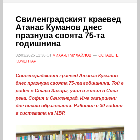
Свиленградският краевед
Атанас Куманов днес
празнува своята 75-та
годишнина
02/03/2025
12:30
ОТ
МИХАИЛ МИХАЙЛОВ
ОСТАВЕТЕ
КОМЕНТАР
Свиленградският краевед Атанас Куманов
днес празнува своята 75-та годишнина. Той е
роден в Стара Загора, учил и живял в Сива
река, София и Свиленград. Има завършени
две висши образования. Работил е 30 години
в системата на МВР.