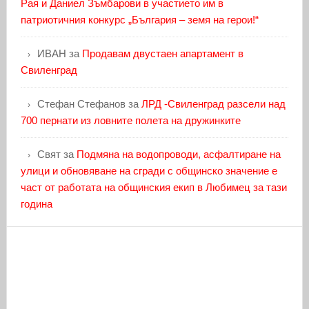
Рая и Даниел Зъмбарови в участието им в
патриотичния конкурс „България – земя на герои!“
ИВАН
за
Продавам двустаен апартамент в
Свиленград
Стефан Стефанов
за
ЛРД -Свиленград разсели над
700 пернати из ловните полета на дружинките
Свят
за
Подмяна на водопроводи, асфалтиране на
улици и обновяване на сгради с общинско значение е
част от работата на общинския екип в Любимец за тази
година