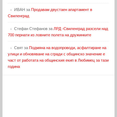
ИВАН
за
Продавам двустаен апартамент в
Свиленград
Стефан Стефанов
за
ЛРД -Свиленград разсели над
700 пернати из ловните полета на дружинките
Свят
за
Подмяна на водопроводи, асфалтиране на
улици и обновяване на сгради с общинско значение е
част от работата на общинския екип в Любимец за тази
година