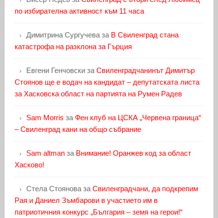
по избирателна активност към 11 часа
Димитрина Сургучева
за
В Свиленград стана
катастрофа на разклона за Гърция
Евгени Генчовски
за
Свиленградчанинът Димитър
Стоянов ще е водач на кандидат – депутатската листа
за Хасковска област на партията на Румен Радев
Sam Morris
за
Фен клуб на ЦСКА „Червена граница“
– Свиленград кани на общо събрание
Sam altman
за
Внимание! Оранжев код за област
Хасково!
Стела Стоянова
за
Свиленградчани, да подкрепим
Рая и Даниел Зъмбарови в участието им в
патриотичния конкурс „България – земя на герои!“