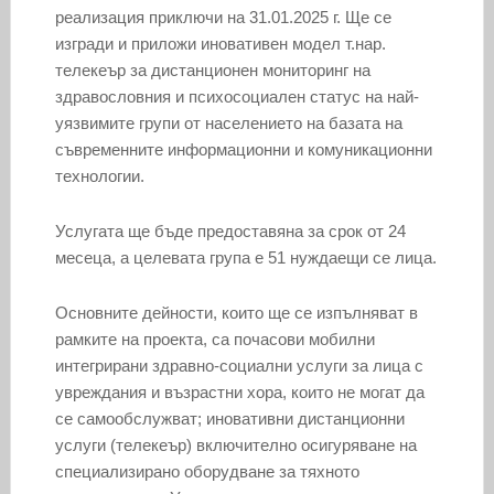
реализация приключи на 31.01.2025 г. Ще се
изгради и приложи иновативен модел т.нар.
телекеър за дистанционен мониторинг на
здравословния и психосоциален статус на най-
уязвимите групи от населението на базата на
съвременните информационни и комуникационни
технологии.
Услугата ще бъде предоставяна за срок от 24
месеца, а целевата група е 51 нуждаещи се лица.
Основните дейности, които ще се изпълняват в
рамките на проекта, са почасови мобилни
интегрирани здравно-социални услуги за лица с
увреждания и възрастни хора, които не могат да
се самообслужват; иновативни дистанционни
услуги (телекеър) включително осигуряване на
специализирано оборудване за тяхното