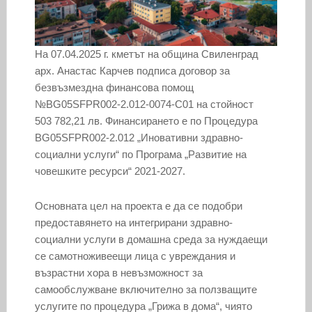
На 07.04.2025 г. кметът на община Свиленград
арх. Анастас Карчев подписа договор за
безвъзмездна финансова помощ
№BG05SFPR002-2.012-0074-С01 на стойност
503 782,21 лв. Финансирането е по Процедура
BG05SFPR002-2.012 „Иновативни здравно-
социални услуги“ по Програма „Развитие на
човешките ресурси“ 2021-2027.
Основната цел на проекта е да се подобри
предоставянето на интегрирани здравно-
социални услуги в домашна среда за нуждаещи
се самотноживеещи лица с увреждания и
възрастни хора в невъзможност за
самообслужване включително за ползващите
услугите по процедура „Грижа в дома“, чиято