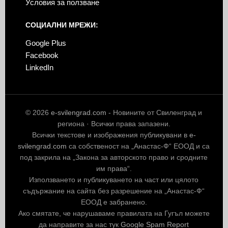
Условия за ползване
СОЦИАЛНИ МРЕЖИ:
Google Plus
Facebook
LinkedIn
© 2026
e-svilengrad.com
- Новините от Свиленград и
региона · Всички права запазени.
Всички текстове и изображения публикувани в
e-
svilengrad.com
са собственост на „Анастас-Ф“ ЕООД и са
под закрила на „Закона за авторското право и сродните
им права“.
Използването и публикуването на част или цялото
съдържание на сайта без разрешение на „Анастас-Ф“
ЕООД е забранено.
Ако смятате, че нарушаваме правилата на Гугъл можете
да направите за нас тук
Google Spam Report