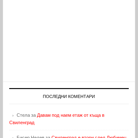
ПОСЛЕДНИ КОМЕНТАРИ
Стела
за
Давам под наем етаж от къща в
Свиленград
Бисер Недев
за
Свиленград е втори след Любимец