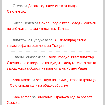
Стела
за
Давам под наем етаж от къща в
Свиленград
Бисер Недев
за
Свиленград е втори след Любимец
по избирателна активност към 11 часа
Димитрина Сургучева
за
В Свиленград стана
катастрофа на разклона за Гърция
Евгени Генчовски
за
Свиленградчанинът Димитър
Стоянов ще е водач на кандидат – депутатската листа
за Хасковска област на партията на Румен Радев
Sam Morris
за
Фен клуб на ЦСКА „Червена граница“
– Свиленград кани на общо събрание
Sam altman
за
Внимание! Оранжев код за област
Хасково!