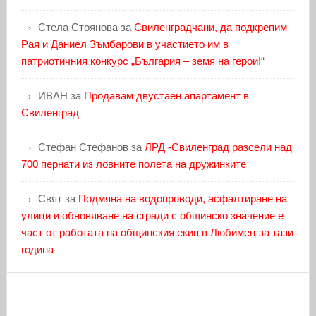
Стела Стоянова
за
Свиленградчани, да подкрепим
Рая и Даниел Зъмбарови в участието им в
патриотичния конкурс „България – земя на герои!“
ИВАН
за
Продавам двустаен апартамент в
Свиленград
Стефан Стефанов
за
ЛРД -Свиленград разсели над
700 пернати из ловните полета на дружинките
Свят
за
Подмяна на водопроводи, асфалтиране на
улици и обновяване на сгради с общинско значение е
част от работата на общинския екип в Любимец за тази
година