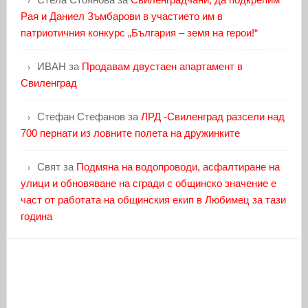
Рая и Даниел Зъмбарови в участието им в
патриотичния конкурс „България – земя на герои!“
ИВАН
за
Продавам двустаен апартамент в
Свиленград
Стефан Стефанов
за
ЛРД -Свиленград разсели над
700 пернати из ловните полета на дружинките
Свят
за
Подмяна на водопроводи, асфалтиране на
улици и обновяване на сгради с общинско значение е
част от работата на общинския екип в Любимец за тази
година