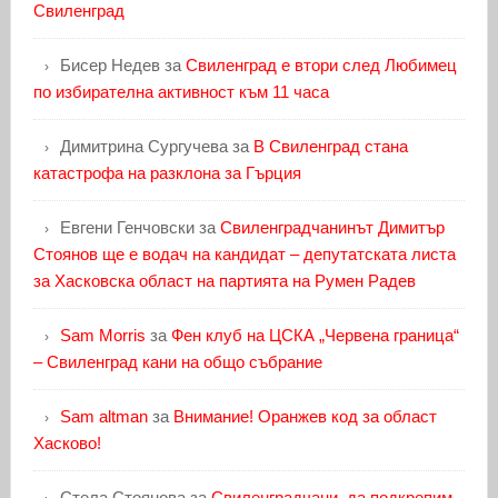
Свиленград
Бисер Недев
за
Свиленград е втори след Любимец
по избирателна активност към 11 часа
Димитрина Сургучева
за
В Свиленград стана
катастрофа на разклона за Гърция
Евгени Генчовски
за
Свиленградчанинът Димитър
Стоянов ще е водач на кандидат – депутатската листа
за Хасковска област на партията на Румен Радев
Sam Morris
за
Фен клуб на ЦСКА „Червена граница“
– Свиленград кани на общо събрание
Sam altman
за
Внимание! Оранжев код за област
Хасково!
Стела Стоянова
за
Свиленградчани, да подкрепим