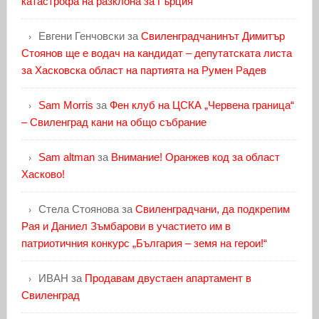
катастрофа на разклона за Гърция
Евгени Генчовски
за
Свиленградчанинът Димитър
Стоянов ще е водач на кандидат – депутатската листа
за Хасковска област на партията на Румен Радев
Sam Morris
за
Фен клуб на ЦСКА „Червена граница“
– Свиленград кани на общо събрание
Sam altman
за
Внимание! Оранжев код за област
Хасково!
Стела Стоянова
за
Свиленградчани, да подкрепим
Рая и Даниел Зъмбарови в участието им в
патриотичния конкурс „България – земя на герои!“
ИВАН
за
Продавам двустаен апартамент в
Свиленград