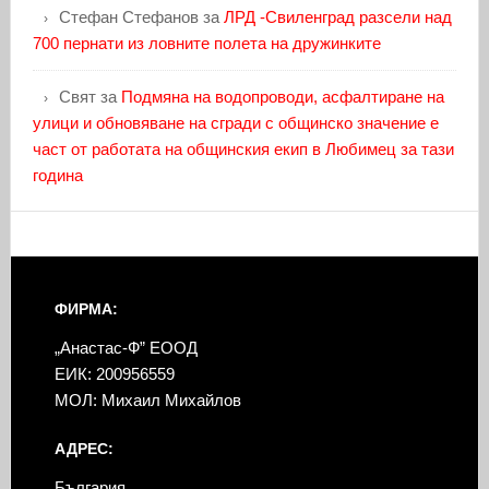
Стефан Стефанов
за
ЛРД -Свиленград разсели над
700 пернати из ловните полета на дружинките
Свят
за
Подмяна на водопроводи, асфалтиране на
улици и обновяване на сгради с общинско значение е
част от работата на общинския екип в Любимец за тази
година
ФИРМА:
„Анастас-Ф” ЕООД
ЕИК: 200956559
МОЛ: Михаил Михайлов
АДРЕС:
България