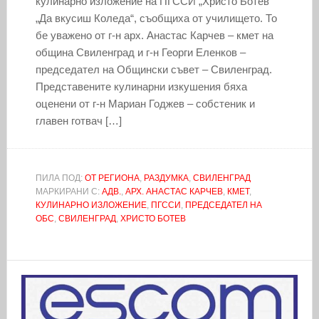
кулинарно изложение на ПГССИ „Христо Ботев“
„Да вкусиш Коледа“, съобщиха от училището. То
бе уважено от г-н арх. Анастас Карчев – кмет на
община Свиленград и г-н Георги Еленков –
председател на Общински съвет – Свиленград.
Представените кулинарни изкушения бяха
оценени от г-н Мариан Годжев – собстеник и
главен готвач […]
ПИЛА ПОД:
ОТ РЕГИОНА
,
РАЗДУМКА
,
СВИЛЕНГРАД
МАРКИРАНИ С:
АДВ.
,
АРХ. АНАСТАС КАРЧЕВ
,
КМЕТ
,
КУЛИНАРНО ИЗЛОЖЕНИЕ
,
ПГССИ
,
ПРЕДСЕДАТЕЛ НА
ОБС
,
СВИЛЕНГРАД
,
ХРИСТО БОТЕВ