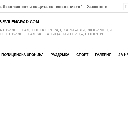
 безопасност и защита на населението“ – Хасково предупрежд
E-SVILENGRAD.COM
 СВИЛЕНГРАД, ТОПОЛОВГРАД, ХАРМАНЛИ, ЛЮБИМЕЦ И
 ОТ СВИЛЕНГРАД ЗА ГРАНИЦА, МИТНИЦА, СПОРТ И
ПОЛИЦЕЙСКА ХРОНИКА
РАЗДУМКА
СПОРТ
ГАЛЕРИЯ
ЗА Н