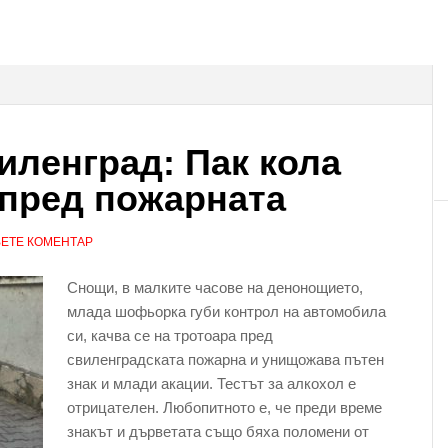
иленград: Пак кола
 пред пожарната
ЕТЕ КОМЕНТАР
Снощи, в малките часове на денонощието,
млада шофьорка губи контрол на автомобила
си, качва се на тротоара пред
свиленградската пожарна и унищожава пътен
знак и млади акации. Тестът за алкохол е
отрицателен. Любопитното е, че преди време
знакът и дърветата също бяха поломени от