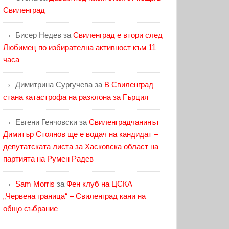
Свиленград
Бисер Недев
за
Свиленград е втори след
Любимец по избирателна активност към 11
часа
Димитрина Сургучева
за
В Свиленград
стана катастрофа на разклона за Гърция
Евгени Генчовски
за
Свиленградчанинът
Димитър Стоянов ще е водач на кандидат –
депутатската листа за Хасковска област на
партията на Румен Радев
Sam Morris
за
Фен клуб на ЦСКА
„Червена граница“ – Свиленград кани на
общо събрание