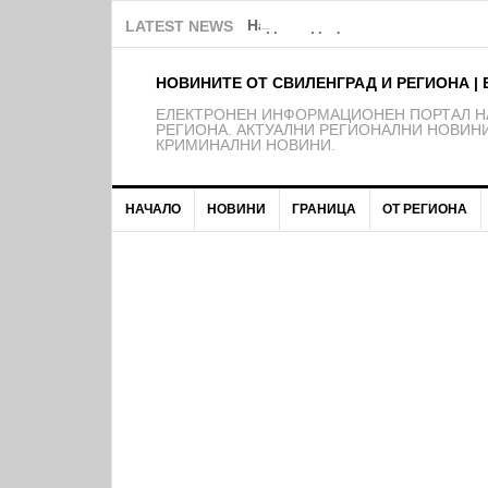
Над 150 деца от школата на Ф
LATEST NEWS
НОВИНИТЕ ОТ СВИЛЕНГРАД И РЕГИОНА | 
EЛЕКТРОНЕН ИНФОРМАЦИОНЕН ПОРТАЛ НА
РЕГИОНА. АКТУАЛНИ РЕГИОНАЛНИ НОВИНИ
КРИМИНАЛНИ НОВИНИ.
НАЧАЛО
НОВИНИ
ГРАНИЦА
ОТ РЕГИОНА