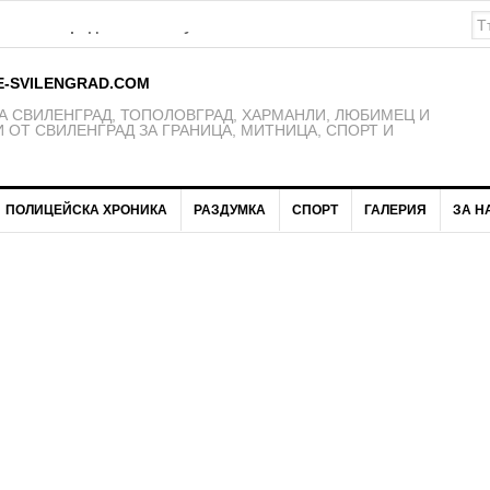
К Свиленград – 1921 получават нови екипи
E-SVILENGRAD.COM
 СВИЛЕНГРАД, ТОПОЛОВГРАД, ХАРМАНЛИ, ЛЮБИМЕЦ И
 ОТ СВИЛЕНГРАД ЗА ГРАНИЦА, МИТНИЦА, СПОРТ И
ПОЛИЦЕЙСКА ХРОНИКА
РАЗДУМКА
СПОРТ
ГАЛЕРИЯ
ЗА Н