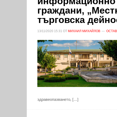
информационно 
граждани, „Мест
търговска дейно
13/11/2020
15:31
ОТ
МИХАИЛ МИХАЙЛОВ
ОСТАВ
здравеопазването, […]