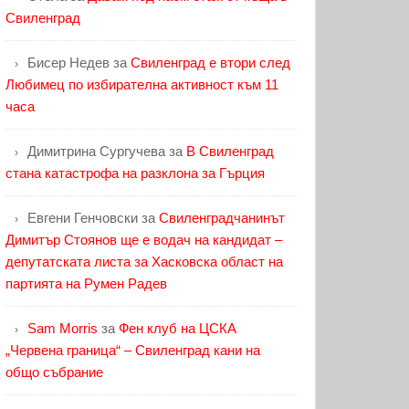
Свиленград
Бисер Недев
за
Свиленград е втори след
Любимец по избирателна активност към 11
часа
Димитрина Сургучева
за
В Свиленград
стана катастрофа на разклона за Гърция
Евгени Генчовски
за
Свиленградчанинът
Димитър Стоянов ще е водач на кандидат –
депутатската листа за Хасковска област на
партията на Румен Радев
Sam Morris
за
Фен клуб на ЦСКА
„Червена граница“ – Свиленград кани на
общо събрание