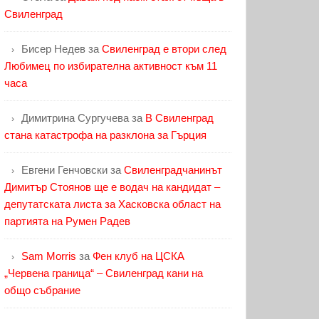
Свиленград
Бисер Недев
за
Свиленград е втори след
Любимец по избирателна активност към 11
часа
Димитрина Сургучева
за
В Свиленград
стана катастрофа на разклона за Гърция
Евгени Генчовски
за
Свиленградчанинът
Димитър Стоянов ще е водач на кандидат –
депутатската листа за Хасковска област на
партията на Румен Радев
Sam Morris
за
Фен клуб на ЦСКА
„Червена граница“ – Свиленград кани на
общо събрание