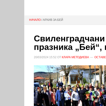
НАЧАЛО
/ АРХИВ ЗА:БЕЙ
Свиленградчани 
празника „Бей“,
20/03/2024
15:52
ОТ
КЛАРА МЕТОДИЕВА
ОСТАВЕ