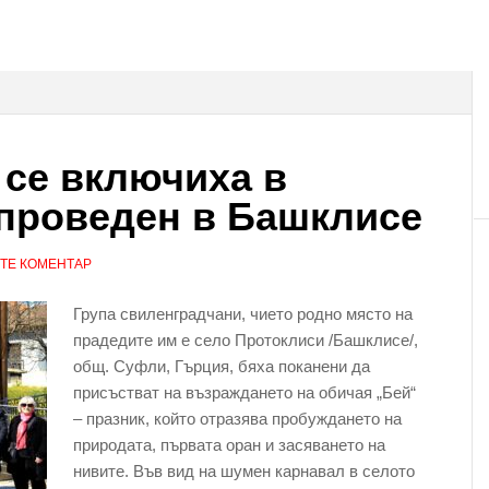
се включиха в
 проведен в Башклисе
ТЕ КОМЕНТАР
Група свиленградчани, чието родно място на
прадедите им е село Протоклиси /Башклисе/,
общ. Суфли, Гърция, бяха поканени да
присъстват на възраждането на обичая „Бей“
– празник, който отразява пробуждането на
природата, първата оран и засяването на
нивите. Във вид на шумен карнавал в селото