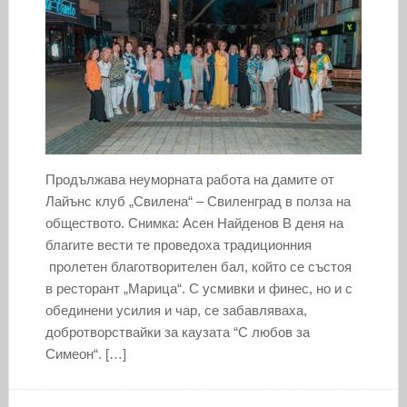
Продължава неуморната работа на дамите от
Лайънс клуб „Свилена“ – Свиленград в полза на
обществото. Снимка: Асен Найденов В деня на
благите вести те проведоха традиционния
пролетен благотворителен бал, който се състоя
в ресторант „Марица“. С усмивки и финес, но и с
обединени усилия и чар, се забавляваха,
добротворствайки за каузата “С любов за
Симеон“. […]