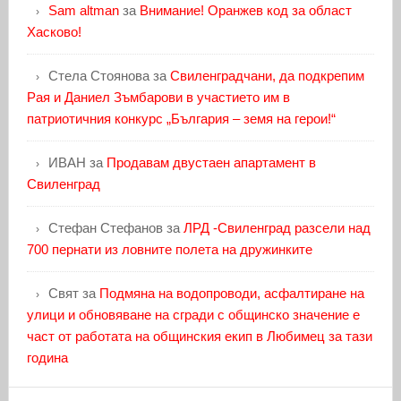
Sam altman
за
Внимание! Оранжев код за област
Хасково!
Стела Стоянова
за
Свиленградчани, да подкрепим
Рая и Даниел Зъмбарови в участието им в
патриотичния конкурс „България – земя на герои!“
ИВАН
за
Продавам двустаен апартамент в
Свиленград
Стефан Стефанов
за
ЛРД -Свиленград разсели над
700 пернати из ловните полета на дружинките
Свят
за
Подмяна на водопроводи, асфалтиране на
улици и обновяване на сгради с общинско значение е
част от работата на общинския екип в Любимец за тази
година