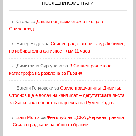
ПОСЛЕДНИ КОМЕНТАРИ
Стела
за
Давам под наем етаж от къща в
Свиленград
Бисер Недев
за
Свиленград е втори след Любимец
по избирателна активност към 11 часа
Димитрина Сургучева
за
В Свиленград стана
катастрофа на разклона за Гърция
Евгени Генчовски
за
Свиленградчанинът Димитър
Стоянов ще е водач на кандидат – депутатската листа
за Хасковска област на партията на Румен Радев
Sam Morris
за
Фен клуб на ЦСКА „Червена граница“
– Свиленград кани на общо събрание