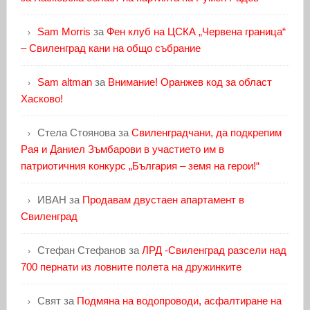
Sam Morris
за
Фен клуб на ЦСКА „Червена граница“
– Свиленград кани на общо събрание
Sam altman
за
Внимание! Оранжев код за област
Хасково!
Стела Стоянова
за
Свиленградчани, да подкрепим
Рая и Даниел Зъмбарови в участието им в
патриотичния конкурс „България – земя на герои!“
ИВАН
за
Продавам двустаен апартамент в
Свиленград
Стефан Стефанов
за
ЛРД -Свиленград разсели над
700 пернати из ловните полета на дружинките
Свят
за
Подмяна на водопроводи, асфалтиране на