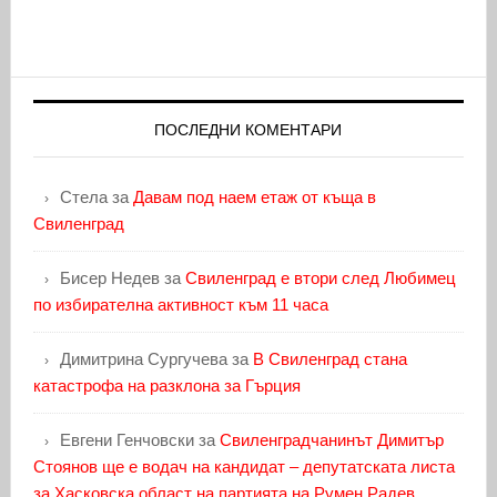
ПОСЛЕДНИ КОМЕНТАРИ
Стела
за
Давам под наем етаж от къща в
Свиленград
Бисер Недев
за
Свиленград е втори след Любимец
по избирателна активност към 11 часа
Димитрина Сургучева
за
В Свиленград стана
катастрофа на разклона за Гърция
Евгени Генчовски
за
Свиленградчанинът Димитър
Стоянов ще е водач на кандидат – депутатската листа
за Хасковска област на партията на Румен Радев