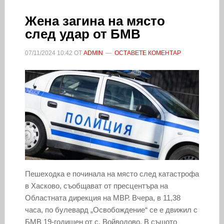
Жена загина на място
след удар от БМВ
07/11/2024
10:42
ОТ
ADMIN
ОСТАВЕТЕ КОМЕНТАР
Пешеходка е починала на място след катастрофа
в Хасково, съобщават от пресцентъра на
Областната дирекция на МВР. Вчера, в 11,38
часа, по булевард „Освобождение“ се е движил с
БМВ 19-годишен от с. Войводово. В същото