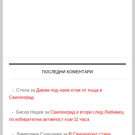
ПОСЛЕДНИ КОМЕНТАРИ
Стела
за
Давам под наем етаж от къща в
Свиленград
Бисер Недев
за
Свиленград е втори след Любимец
по избирателна активност към 11 часа
Димитрина Сургучева
за
В Свиленград стана