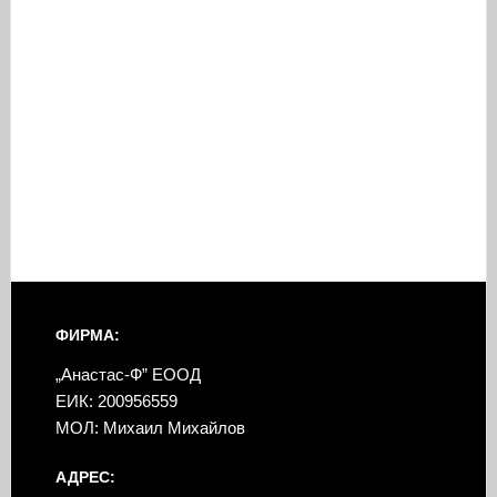
ФИРМА:
„Анастас-Ф” ЕООД
ЕИК: 200956559
МОЛ: Михаил Михайлов
АДРЕС: