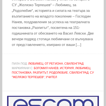
СУ „Желязко Терпешев“ – Любимец, за
„Родолюбие“, историята и силата на театъра за
възпитанието на младото поколение – Господин
Нанев, поздравления за успеха на театралната
постановка „Разпитът“, посветена на 151-
годишнината от обесването на Васил Левски. Две
вечери подред стотици любимчани се вълнуваха
от представлението, изиграно от ваши […]
ПИЛА ПОД:
ЛЮБИМЕЦ
,
ОТ РЕГИОНА
,
СВИЛЕНГРАД
МАРКИРАНИ С:
БОГОМИЛ НАНЕВ
,
ИСТОРИЯ
,
ЛЮБИМЕЦ
,
ПОСТАНОВКА
,
РАЗПИТЪТ
,
РОДОЛЮБИЕ
,
СВИЛЕНГРАД
,
СУ
"ЖЕЛЯЗКО ТЕРПЕШЕВ"
,
УЧИТЕЛ