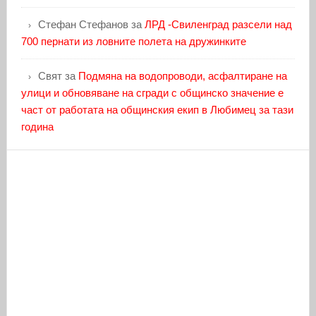
Стефан Стефанов
за
ЛРД -Свиленград разсели над
700 пернати из ловните полета на дружинките
Свят
за
Подмяна на водопроводи, асфалтиране на
улици и обновяване на сгради с общинско значение е
част от работата на общинския екип в Любимец за тази
година