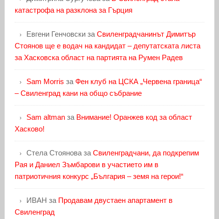
катастрофа на разклона за Гърция
Евгени Генчовски
за
Свиленградчанинът Димитър
Стоянов ще е водач на кандидат – депутатската листа
за Хасковска област на партията на Румен Радев
Sam Morris
за
Фен клуб на ЦСКА „Червена граница“
– Свиленград кани на общо събрание
Sam altman
за
Внимание! Оранжев код за област
Хасково!
Стела Стоянова
за
Свиленградчани, да подкрепим
Рая и Даниел Зъмбарови в участието им в
патриотичния конкурс „България – земя на герои!“
ИВАН
за
Продавам двустаен апартамент в
Свиленград