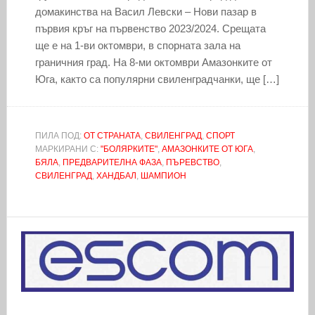
домакинства на Васил Левски – Нови пазар в
първия кръг на първенство 2023/2024. Срещата
ще е на 1-ви октомври, в спорната зала на
граничния град. На 8-ми октомври Амазонките от
Юга, както са популярни свиленградчанки, ще […]
ПИЛА ПОД:
ОТ СТРАНАТА
,
СВИЛЕНГРАД
,
СПОРТ
МАРКИРАНИ С:
"БОЛЯРКИТЕ"
,
АМАЗОНКИТЕ ОТ ЮГА
,
БЯЛА
,
ПРЕДВАРИТЕЛНА ФАЗА
,
ПЪРЕВСТВО
,
СВИЛЕНГРАД
,
ХАНДБАЛ
,
ШАМПИОН