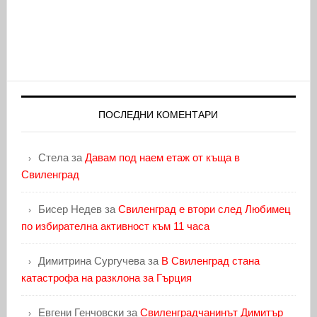
ПОСЛЕДНИ КОМЕНТАРИ
Стела
за
Давам под наем етаж от къща в
Свиленград
Бисер Недев
за
Свиленград е втори след Любимец
по избирателна активност към 11 часа
Димитрина Сургучева
за
В Свиленград стана
катастрофа на разклона за Гърция
Евгени Генчовски
за
Свиленградчанинът Димитър