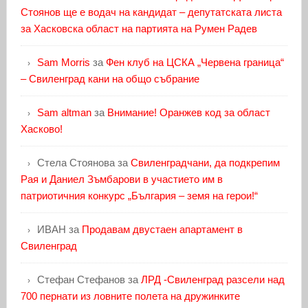
Стоянов ще е водач на кандидат – депутатската листа
за Хасковска област на партията на Румен Радев
Sam Morris
за
Фен клуб на ЦСКА „Червена граница“
– Свиленград кани на общо събрание
Sam altman
за
Внимание! Оранжев код за област
Хасково!
Стела Стоянова
за
Свиленградчани, да подкрепим
Рая и Даниел Зъмбарови в участието им в
патриотичния конкурс „България – земя на герои!“
ИВАН
за
Продавам двустаен апартамент в
Свиленград
Стефан Стефанов
за
ЛРД -Свиленград разсели над
700 пернати из ловните полета на дружинките