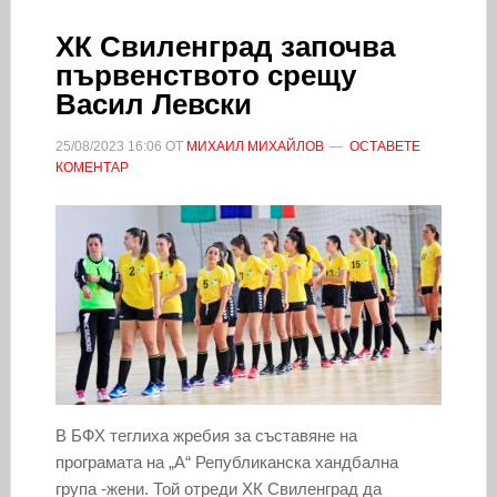
ХК Свиленград започва
първенството срещу
Васил Левски
25/08/2023
16:06
ОТ
МИХАИЛ МИХАЙЛОВ
ОСТАВЕТЕ
КОМЕНТАР
В БФХ теглиха жребия за съставяне на
програмата на „А“ Републиканска хандбална
група -жени. Той отреди ХК Свиленград да