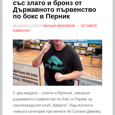
със злато и бронз от
Държавното първенство
по бокс в Перник
01/12/2023
12:55
ОТ
МИХАИЛ МИХАЙЛОВ
ОСТАВЕТЕ
КОМЕНТАР
С два медала – златен и бронзов, завърши
държавното първенство по бокс в Перник за
свиленградския клуб „Армата“. Над всички в
тежката категория при жените бе Силвия Димова,