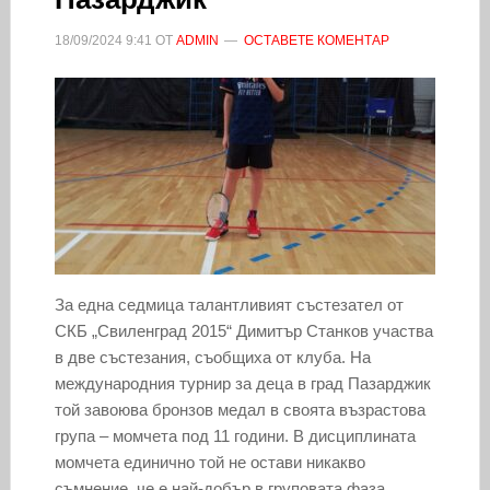
18/09/2024
9:41
ОТ
ADMIN
ОСТАВЕТЕ КОМЕНТАР
За една седмица талантливият състезател от
СКБ „Свиленград 2015“ Димитър Станков участва
в две състезания, съобщиха от клуба. На
международния турнир за деца в град Пазарджик
той завоюва бронзов медал в своята възрастова
група – момчета под 11 години. В дисциплината
момчета единично той не остави никакво
съмнение, че е най-добър в груповата фаза,