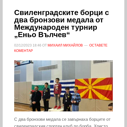
Свиленградските борци с
два бронзови медала от
Международен турнир
„Еньо Вълчев“
02/12/2023
18:46
ОТ
МИХАИЛ МИХАЙЛОВ
ОСТАВЕТЕ
КОМЕНТАР
С два бронзови медала се завърнаха борците от
свиленградския спортен клуб по борба „Христо