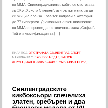
по ММА. Свиленградчанинът, който се състезава
за СКБ „Христо Ставрев“, изигра три мача, за да
се окици с бронза. Това той направи в категория
до 77 килограма. Държавният личен шампионат
по ММА се провежда в столичната зала „София“.
Той е и квалификация за […]
ПИЛА ПОД:
ОТ СТРАНАТА
,
СВИЛЕНГРАД
,
СПОРТ
МАРКИРАНИ С:
БРОНЗОВ МЕДАЛ
,
ВИКТОР
ДЕРМЕНДЖИЕВ
,
ЗАЛА "СОФИЯ"
,
ММА
,
СВИЛЕНГРАД
Свиленградските
кикбоксьори спечелиха
златен, сребърен и два
бронзови медала от VII