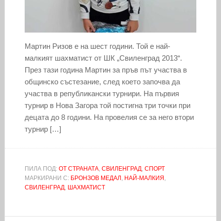
Мартин Ризов е на шест години. Той е най-
малкият шахматист от ШК „Свиленград 2013“.
През тази година Мартин за пръв път участва в
общинско състезание, след което започва да
участва в републикански турнири. На първия
турнир в Нова Загора той постигна три точки при
децата до 8 години. На провелия се за него втори
турнир […]
ПИЛА ПОД:
ОТ СТРАНАТА
,
СВИЛЕНГРАД
,
СПОРТ
МАРКИРАНИ С:
БРОНЗОВ МЕДАЛ
,
НАЙ-МАЛКИЯ
,
СВИЛЕНГРАД
,
ШАХМАТИСТ