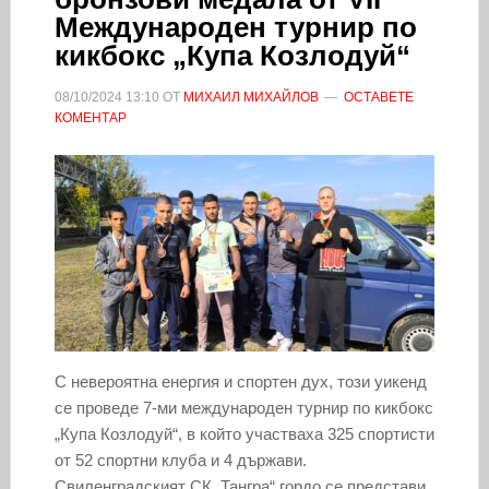
Международен турнир по
кикбокс „Купа Козлодуй“
08/10/2024
13:10
ОТ
МИХАИЛ МИХАЙЛОВ
ОСТАВЕТЕ
КОМЕНТАР
С невероятна енергия и спортен дух, този уикенд
се проведе 7-ми международен турнир по кикбокс
„Купа Козлодуй“, в който участваха 325 спортисти
от 52 спортни клуба и 4 държави.
Свиленградският СК „Тангра“ гордо се представи