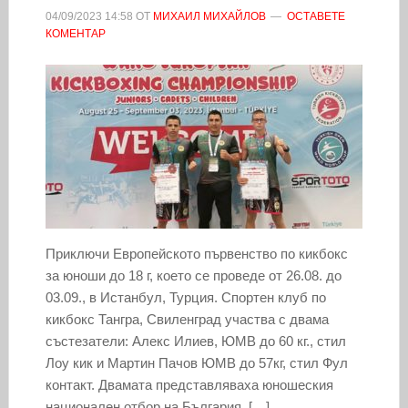
04/09/2023
14:58
ОТ
МИХАИЛ МИХАЙЛОВ
ОСТАВЕТЕ
КОМЕНТАР
Приключи Европейското първенство по кикбокс
за юноши до 18 г, което се проведе от 26.08. до
03.09., в Истанбул, Турция. Спортен клуб по
кикбокс Тангра, Свиленград участва с двама
състезатели: Алекс Илиев, ЮМВ до 60 кг., стил
Лоу кик и Мартин Пачов ЮМВ до 57кг, стил Фул
контакт. Двамата представляваха юношеския
национален отбор на България. […]