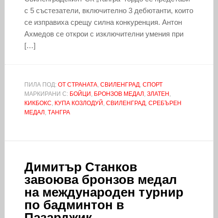
с 5 състезатели, включително 3 дебютанти, които
се изправиха срещу силна конкуренция. Антон
Ахмедов се открои с изключителни умения при
[…]
ПИЛА ПОД:
ОТ СТРАНАТА
,
СВИЛЕНГРАД
,
СПОРТ
МАРКИРАНИ С:
БОЙЦИ
,
БРОНЗОВ МЕДАЛ
,
ЗЛАТЕН
,
КИКБОКС
,
КУПА КОЗЛОДУЙ
,
СВИЛЕНГРАД
,
СРЕБЪРЕН
МЕДАЛ
,
ТАНГРА
Димитър Станков
завоюва бронзов медал
на международен турнир
по бадминтон в
Пазарджик