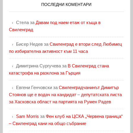
ПОСЛЕДНИ КОМЕНТАРИ
Стела
за
Давам под наем етаж от къща в
Свиленград
Бисер Недев
за
Свиленград е втори след Любимец
по избирателна активност към 11 часа
Димитрина Сургучева
за
В Свиленград стана
катастрофа на разклона за Гърция
Евгени Генчовски
за
Свиленградчанинът Димитър
Стоянов ще е водач на кандидат – депутатската листа
за Хасковска област на партията на Румен Радев
Sam Morris
за
Фен клуб на ЦСКА „Червена граница“
– Свиленград кани на общо събрание