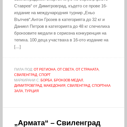
Ставрев“ от Димитровград, където се прове 16-
издание на международния турнир „Еньо
Вълчев“.Антон Грозев в категорията до 32 кг и
Даниел Петров в категорията до 48 кг спечелиха
бронзовите медали в сериозна конкуренция на
тепиха. 100 деца участваха в 16-ото издание на
[…]
ПИЛА ПОД:
ОТ РЕГИОНА
,
ОТ СВЕТА
,
ОТ СТРАНАТА
,
СВИЛЕНГРАД
,
СПОРТ
МАРКИРАНИ С:
БОРБА
,
БРОНЗОВ МЕДАЛ
,
ДИМИТРОВГРАД
,
МАКЕДОНИЯ
,
СВИЛЕНГРАД
,
СПОРТНАА
ЗАЛА
,
ТУРЦИЯ
„Армата“ – Свиленград