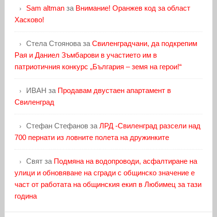
Sam altman
за
Внимание! Оранжев код за област
Хасково!
Стела Стоянова
за
Свиленградчани, да подкрепим
Рая и Даниел Зъмбарови в участието им в
патриотичния конкурс „България – земя на герои!“
ИВАН
за
Продавам двустаен апартамент в
Свиленград
Стефан Стефанов
за
ЛРД -Свиленград разсели над
700 пернати из ловните полета на дружинките
Свят
за
Подмяна на водопроводи, асфалтиране на
улици и обновяване на сгради с общинско значение е
част от работата на общинския екип в Любимец за тази
година