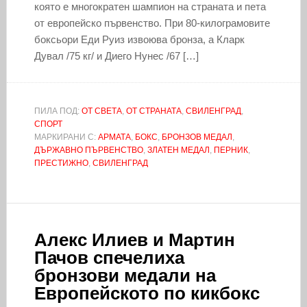
която е многократен шампион на страната и пета
от европейско първенство. При 80-килограмовите
боксьори Еди Руиз извоюва бронза, а Кларк
Дувал /75 кг/ и Диего Нунес /67 […]
ПИЛА ПОД:
ОТ СВЕТА
,
ОТ СТРАНАТА
,
СВИЛЕНГРАД
,
СПОРТ
МАРКИРАНИ С:
АРМАТА
,
БОКС
,
БРОНЗОВ МЕДАЛ
,
ДЪРЖАВНО ПЪРВЕНСТВО
,
ЗЛАТЕН МЕДАЛ
,
ПЕРНИК
,
ПРЕСТИЖНО
,
СВИЛЕНГРАД
Алекс Илиев и Мартин
Пачов спечелиха
бронзови медали на
Европейското по кикбокс