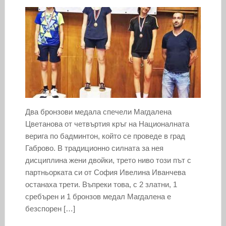
Два бронзови медала спечели Магдалена
Цветанова от четвъртия кръг на Националната
верига по бадминтон, който се проведе в град
Габрово. В традиционно силната за нея
дисциплина жени двойки, трето ниво този път с
партньорката си от София Ивелина Иванчева
останаха трети. Въпреки това, с 2 златни, 1
сребърен и 1 бронзов медал Магдалена е
безспорен […]