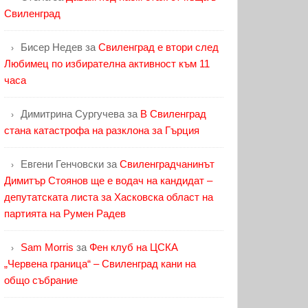
Свиленград
Бисер Недев
за
Свиленград е втори след
Любимец по избирателна активност към 11
часа
Димитрина Сургучева
за
В Свиленград
стана катастрофа на разклона за Гърция
Евгени Генчовски
за
Свиленградчанинът
Димитър Стоянов ще е водач на кандидат –
депутатската листа за Хасковска област на
партията на Румен Радев
Sam Morris
за
Фен клуб на ЦСКА
„Червена граница“ – Свиленград кани на
общо събрание