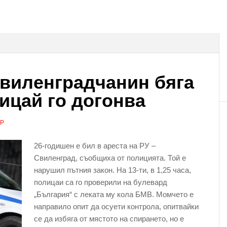
виленградчанин бяга
лицай го догонва
АР
26-годишен е бил в ареста на РУ –
Свиленград, съобщиха от полицията. Той е
нарушил пътния закон. На 13-ти, в 1,25 часа,
полицаи са го проверили на булевард
„България“ с леката му кола БМВ. Момчето е
направило опит да осуети контрола, опитвайки
се да избяга от мястото на спирането, но е