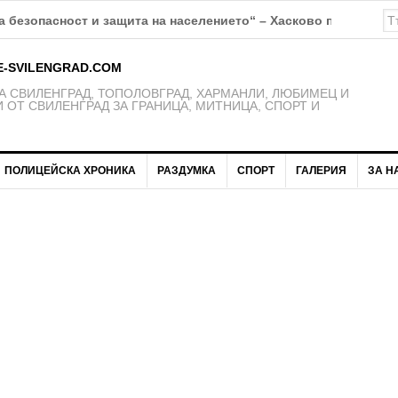
 безопасност и защита на населението“ – Хасково предупрежд
E-SVILENGRAD.COM
 СВИЛЕНГРАД, ТОПОЛОВГРАД, ХАРМАНЛИ, ЛЮБИМЕЦ И
 ОТ СВИЛЕНГРАД ЗА ГРАНИЦА, МИТНИЦА, СПОРТ И
ПОЛИЦЕЙСКА ХРОНИКА
РАЗДУМКА
СПОРТ
ГАЛЕРИЯ
ЗА Н