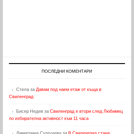
ПОСЛЕДНИ КОМЕНТАРИ
Стела
за
Давам под наем етаж от къща в
Свиленград
Бисер Недев
за
Свиленград е втори след Любимец
по избирателна активност към 11 часа
Димитрина Сургучева
за
В Свиленград стана