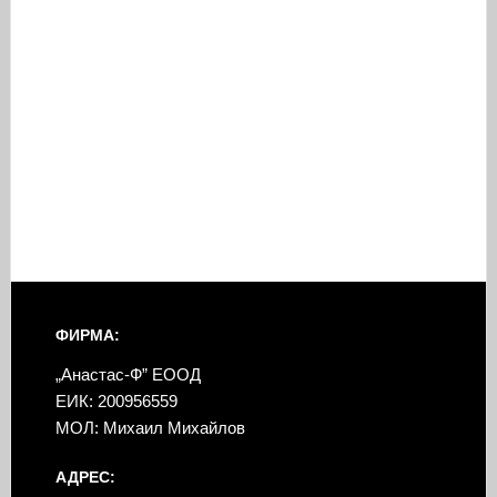
ФИРМА:
„Анастас-Ф” ЕООД
ЕИК: 200956559
МОЛ: Михаил Михайлов
АДРЕС: