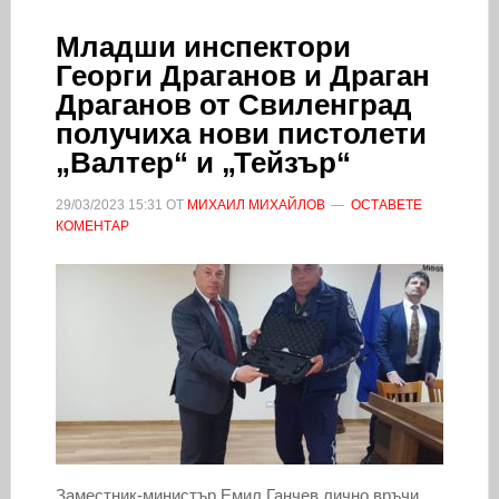
Младши инспектори
Георги Драганов и Драган
Драганов от Свиленград
получиха нови пистолети
„Валтер“ и „Тейзър“
29/03/2023
15:31
ОТ
МИХАИЛ МИХАЙЛОВ
ОСТАВЕТЕ
КОМЕНТАР
Заместник-министър Емил Ганчев лично връчи