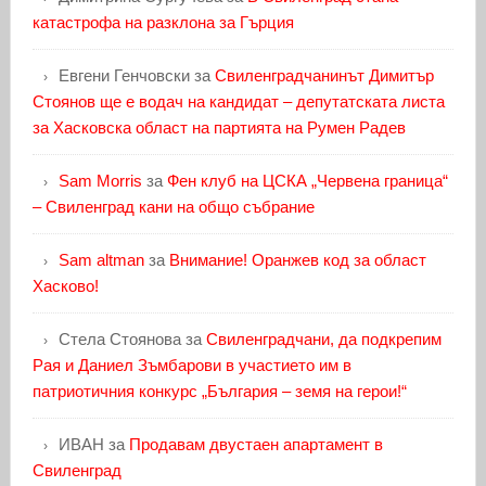
катастрофа на разклона за Гърция
Евгени Генчовски
за
Свиленградчанинът Димитър
Стоянов ще е водач на кандидат – депутатската листа
за Хасковска област на партията на Румен Радев
Sam Morris
за
Фен клуб на ЦСКА „Червена граница“
– Свиленград кани на общо събрание
Sam altman
за
Внимание! Оранжев код за област
Хасково!
Стела Стоянова
за
Свиленградчани, да подкрепим
Рая и Даниел Зъмбарови в участието им в
патриотичния конкурс „България – земя на герои!“
ИВАН
за
Продавам двустаен апартамент в
Свиленград