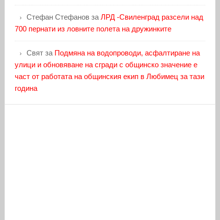
Стефан Стефанов
за
ЛРД -Свиленград разсели над
700 пернати из ловните полета на дружинките
Свят
за
Подмяна на водопроводи, асфалтиране на
улици и обновяване на сгради с общинско значение е
част от работата на общинския екип в Любимец за тази
година