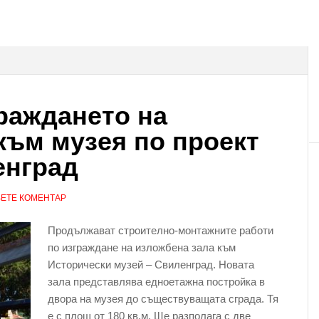
раждането на
към музея по проект
енград
ЕТЕ КОМЕНТАР
Продължават строително-монтажните работи
по изграждане на изложбена зала към
Исторически музей – Свиленград. Новата
зала представлява едноетажна постройка в
двора на музея до съществуващата сграда. Тя
е с площ от 180 кв.м. Ще разполага с две