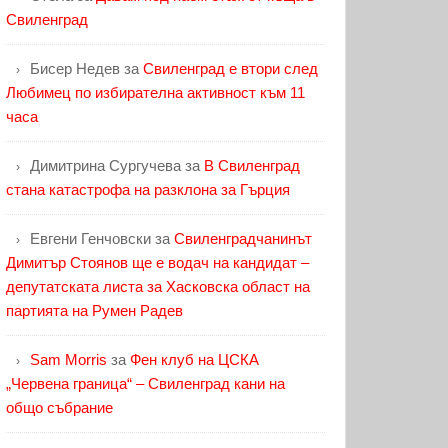
Свиленград
Бисер Недев
за
Свиленград е втори след
Любимец по избирателна активност към 11
часа
Димитрина Сургучева
за
В Свиленград
стана катастрофа на разклона за Гърция
Евгени Генчовски
за
Свиленградчанинът
Димитър Стоянов ще е водач на кандидат –
депутатската листа за Хасковска област на
партията на Румен Радев
Sam Morris
за
Фен клуб на ЦСКА
„Червена граница“ – Свиленград кани на
общо събрание