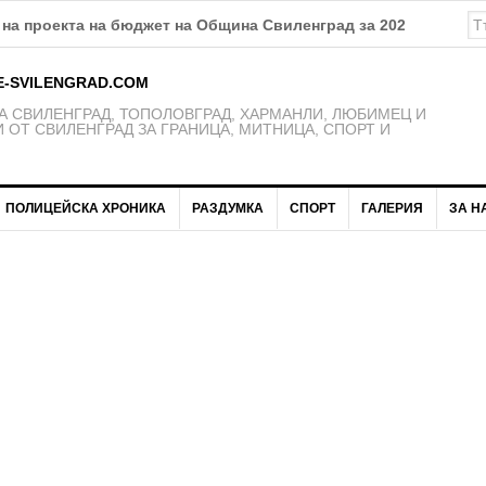
та кола на кмета на свиленградското село Пъстрогор
E-SVILENGRAD.COM
 СВИЛЕНГРАД, ТОПОЛОВГРАД, ХАРМАНЛИ, ЛЮБИМЕЦ И
 ОТ СВИЛЕНГРАД ЗА ГРАНИЦА, МИТНИЦА, СПОРТ И
ПОЛИЦЕЙСКА ХРОНИКА
РАЗДУМКА
СПОРТ
ГАЛЕРИЯ
ЗА Н