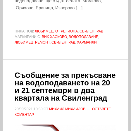
водоподаване ще бъдат селата Момково,
Оряхово, Браница, Изворово […]
ПИЛА ПОД:
ЛЮБИМЕЦ
,
ОТ РЕГИОНА
,
СВИЛЕНГРАД
МАРКИРАНИ С:
ВИК-ХАСКОВО
,
ВОДОПОДАВАНЕ
,
ЛЮБИМЕЦ
,
РЕМОНТ
,
СВИЛЕНГРАД
,
ХАРМАНЛИ
Съобщение за прекъсване
на водоподаването на 20
и 21 септември в два
квартала на Свиленград
20/09/2021
10:39
ОТ
МИХАИЛ МИХАЙЛОВ
ОСТАВЕТЕ
КОМЕНТАР