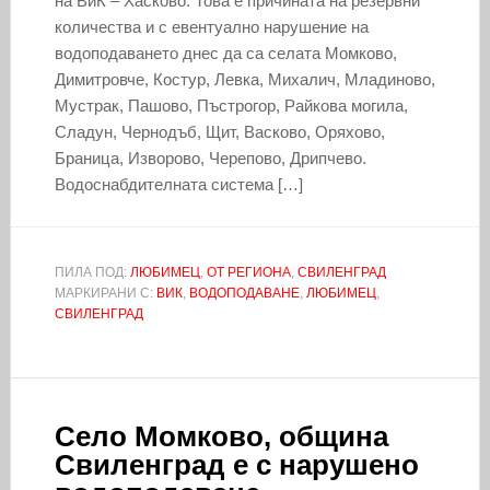
на ВиК – Хасково. Това е причината на резервни
количества и с евентуално нарушение на
водоподаването днес да са селата Момково,
Димитровче, Костур, Левка, Михалич, Младиново,
Мустрак, Пашово, Пъстрогор, Райкова могила,
Сладун, Чернодъб, Щит, Васково, Оряхово,
Браница, Изворово, Черепово, Дрипчево.
Водоснабдителната система […]
ПИЛА ПОД:
ЛЮБИМЕЦ
,
ОТ РЕГИОНА
,
СВИЛЕНГРАД
МАРКИРАНИ С:
ВИК
,
ВОДОПОДАВАНЕ
,
ЛЮБИМЕЦ
,
СВИЛЕНГРАД
Село Момково, община
Свиленград е с нарушено