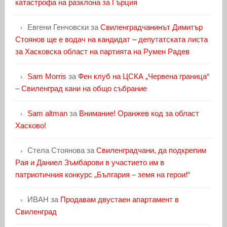
катастрофа на разклона за Гърция
Евгени Генчовски
за
Свиленградчанинът Димитър
Стоянов ще е водач на кандидат – депутатската листа
за Хасковска област на партията на Румен Радев
Sam Morris
за
Фен клуб на ЦСКА „Червена граница“
– Свиленград кани на общо събрание
Sam altman
за
Внимание! Оранжев код за област
Хасково!
Стела Стоянова
за
Свиленградчани, да подкрепим
Рая и Даниел Зъмбарови в участието им в
патриотичния конкурс „България – земя на герои!“
ИВАН
за
Продавам двустаен апартамент в
Свиленград