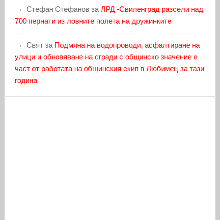
Стефан Стефанов
за
ЛРД -Свиленград разсели над
700 пернати из ловните полета на дружинките
Свят
за
Подмяна на водопроводи, асфалтиране на
улици и обновяване на сгради с общинско значение е
част от работата на общинския екип в Любимец за тази
година