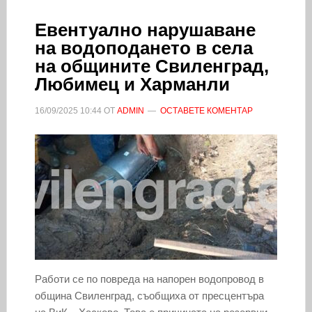
Евентуално нарушаване
на водоподането в села
на общините Свиленград,
Любимец и Харманли
16/09/2025
10:44
ОТ
ADMIN
ОСТАВЕТЕ КОМЕНТАР
Работи се по повреда на напорен водопровод в
община Свиленград, съобщиха от пресцентъра