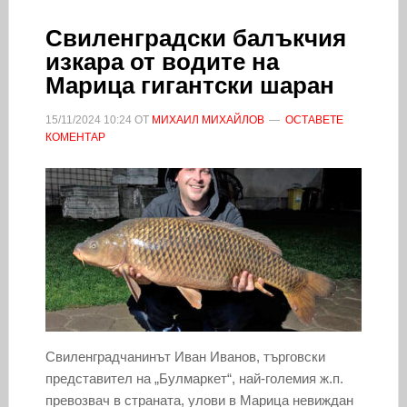
Свиленградски балъкчия
изкара от водите на
Марица гигантски шаран
15/11/2024
10:24
ОТ
МИХАИЛ МИХАЙЛОВ
ОСТАВЕТЕ
КОМЕНТАР
Свиленградчанинът Иван Иванов, търговски
представител на „Булмаркет“, най-големия ж.п.
превозвач в страната, улови в Марица невиждан