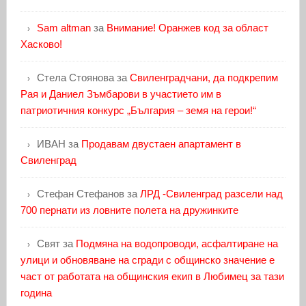
Sam altman
за
Внимание! Оранжев код за област
Хасково!
Стела Стоянова
за
Свиленградчани, да подкрепим
Рая и Даниел Зъмбарови в участието им в
патриотичния конкурс „България – земя на герои!“
ИВАН
за
Продавам двустаен апартамент в
Свиленград
Стефан Стефанов
за
ЛРД -Свиленград разсели над
700 пернати из ловните полета на дружинките
Свят
за
Подмяна на водопроводи, асфалтиране на
улици и обновяване на сгради с общинско значение е
част от работата на общинския екип в Любимец за тази
година