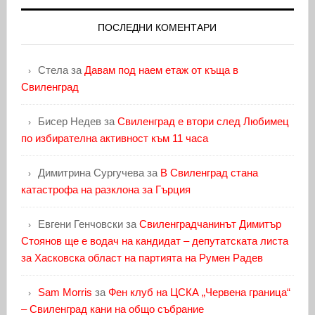
ПОСЛЕДНИ КОМЕНТАРИ
Стела
за
Давам под наем етаж от къща в
Свиленград
Бисер Недев
за
Свиленград е втори след Любимец
по избирателна активност към 11 часа
Димитрина Сургучева
за
В Свиленград стана
катастрофа на разклона за Гърция
Евгени Генчовски
за
Свиленградчанинът Димитър
Стоянов ще е водач на кандидат – депутатската листа
за Хасковска област на партията на Румен Радев
Sam Morris
за
Фен клуб на ЦСКА „Червена граница“
– Свиленград кани на общо събрание