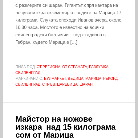
с размерите си шаран. Гигантът спря кантара на
нечуваните за екземпляр от водите на Марица 17
килограма. Слуката споходи Иванов вчера, около
16:30 часа. Мястото е известно на всички
свиленградски балъкчии – под стадиона в
Гебран, където Марица е […]
ПИЛА ПОД:
ОТ РЕГИОНА
,
ОТ СТРАНАТА
,
РАЗДУМКА
,
СВИЛЕНГРАД
МАРКИРАНИ С:
БУЛМАРКЕТ
,
ВЪДИЦА
,
МАРИЦА
,
РЕКОРД
,
СВИЛЕНГРАД
,
СТРЪВ
,
ЦАРЕВИЦА
,
ШАРАН
Майстор на ножове
изкара над 15 килограма
сом от Марица