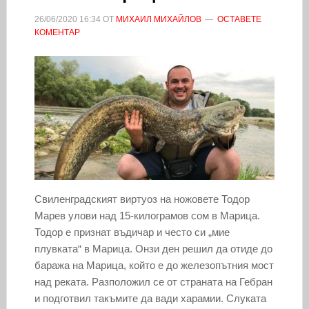
26/06/2020
16:34
ОТ
МИХАИЛ МИХАЙЛОВ
ОСТАВЕТЕ
КОМЕНТАР
Свиленградският виртуоз на ножовете Тодор
Марев улови над 15-килограмов сом в Марица.
Тодор е признат въдичар и често си „мие
плувката“ в Марица. Онзи ден решил да отиде до
баража на Марица, който е до железопътния мост
над реката. Разположил се от страната на Гебран
и подготвил такъмите да вади харамии. Слуката