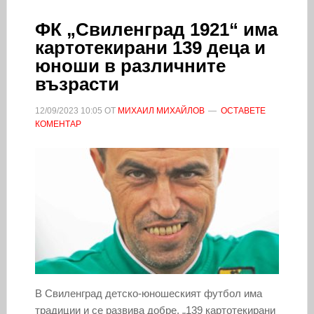
ФК „Свиленград 1921“ има
картотекирани 139 деца и
юноши в различните
възрасти
12/09/2023
10:05
ОТ
МИХАИЛ МИХАЙЛОВ
ОСТАВЕТЕ
КОМЕНТАР
В Свиленград детско-юношеският футбол има
традиции и се развива добре. „139 картотекирани