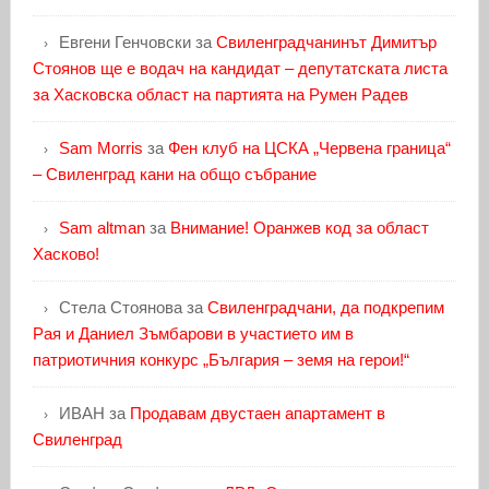
Евгени Генчовски
за
Свиленградчанинът Димитър
Стоянов ще е водач на кандидат – депутатската листа
за Хасковска област на партията на Румен Радев
Sam Morris
за
Фен клуб на ЦСКА „Червена граница“
– Свиленград кани на общо събрание
Sam altman
за
Внимание! Оранжев код за област
Хасково!
Стела Стоянова
за
Свиленградчани, да подкрепим
Рая и Даниел Зъмбарови в участието им в
патриотичния конкурс „България – земя на герои!“
ИВАН
за
Продавам двустаен апартамент в
Свиленград