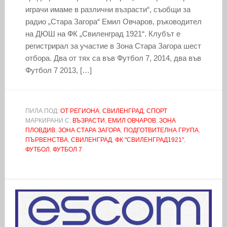
играчи имаме в различни възрасти“, съобщи за
радио „Стара Загора“ Емил Овчаров, ръководител
на ДЮШ на ФК „Свиленград 1921“. Клубът е
регистрирал за участие в Зона Стара Загора шест
отбора. Два от тях са във Футбол 7, 2014, два във
Футбол 7 2013, […]
ПИЛА ПОД:
ОТ РЕГИОНА
,
СВИЛЕНГРАД
,
СПОРТ
МАРКИРАНИ С:
ВЪЗРАСТИ
,
ЕМИЛ ОВЧАРОВ
,
ЗОНА
ПЛОВДИВ
,
ЗОНА СТАРА ЗАГОРА
,
ПОДГОТВИТЕЛНА ГРУПА
,
ПЪРВЕНСТВА
,
СВИЛЕНГРАД
,
ФК "СВИЛЕНГРАД1921"
,
ФУТБОЛ
,
ФУТБОЛ 7