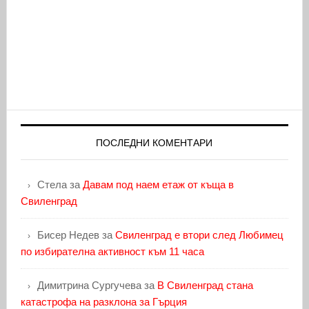
ПОСЛЕДНИ КОМЕНТАРИ
Стела
за
Давам под наем етаж от къща в
Свиленград
Бисер Недев
за
Свиленград е втори след Любимец
по избирателна активност към 11 часа
Димитрина Сургучева
за
В Свиленград стана
катастрофа на разклона за Гърция