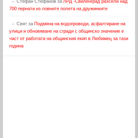
Стефан Стефанов
за
ЛРД -Свиленград разсели над
700 пернати из ловните полета на дружинките
Свят
за
Подмяна на водопроводи, асфалтиране на
улици и обновяване на сгради с общинско значение е
част от работата на общинския екип в Любимец за тази
година