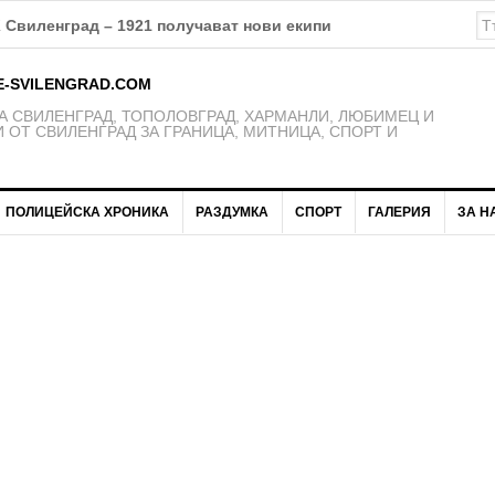
на проекта на бюджет на Община Свиленград за 2026 година
E-SVILENGRAD.COM
 СВИЛЕНГРАД, ТОПОЛОВГРАД, ХАРМАНЛИ, ЛЮБИМЕЦ И
 ОТ СВИЛЕНГРАД ЗА ГРАНИЦА, МИТНИЦА, СПОРТ И
ПОЛИЦЕЙСКА ХРОНИКА
РАЗДУМКА
СПОРТ
ГАЛЕРИЯ
ЗА Н