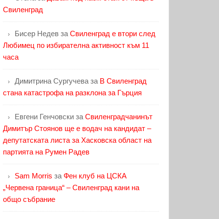
Свиленград
Бисер Недев
за
Свиленград е втори след
Любимец по избирателна активност към 11
часа
Димитрина Сургучева
за
В Свиленград
стана катастрофа на разклона за Гърция
Евгени Генчовски
за
Свиленградчанинът
Димитър Стоянов ще е водач на кандидат –
депутатската листа за Хасковска област на
партията на Румен Радев
Sam Morris
за
Фен клуб на ЦСКА
„Червена граница“ – Свиленград кани на
общо събрание