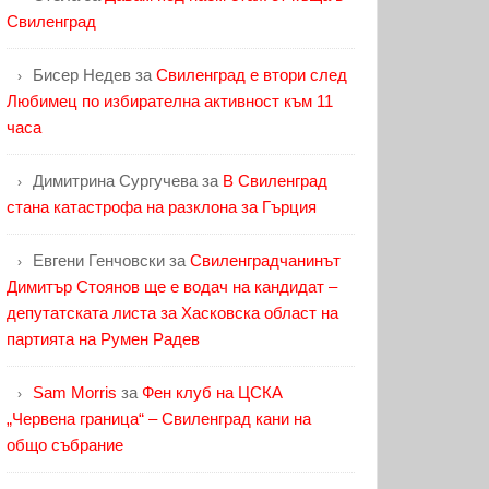
Свиленград
Бисер Недев
за
Свиленград е втори след
Любимец по избирателна активност към 11
часа
Димитрина Сургучева
за
В Свиленград
стана катастрофа на разклона за Гърция
Евгени Генчовски
за
Свиленградчанинът
Димитър Стоянов ще е водач на кандидат –
депутатската листа за Хасковска област на
партията на Румен Радев
Sam Morris
за
Фен клуб на ЦСКА
„Червена граница“ – Свиленград кани на
общо събрание