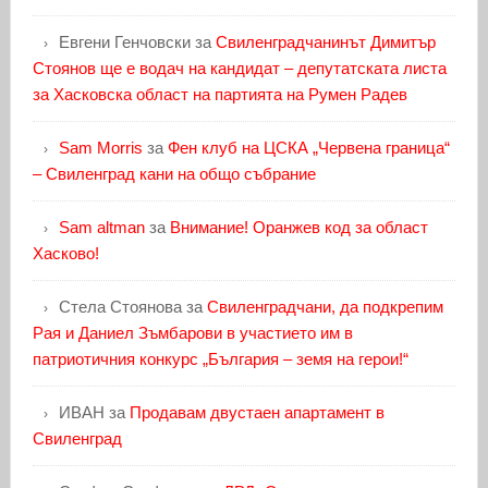
Евгени Генчовски
за
Свиленградчанинът Димитър
Стоянов ще е водач на кандидат – депутатската листа
за Хасковска област на партията на Румен Радев
Sam Morris
за
Фен клуб на ЦСКА „Червена граница“
– Свиленград кани на общо събрание
Sam altman
за
Внимание! Оранжев код за област
Хасково!
Стела Стоянова
за
Свиленградчани, да подкрепим
Рая и Даниел Зъмбарови в участието им в
патриотичния конкурс „България – земя на герои!“
ИВАН
за
Продавам двустаен апартамент в
Свиленград