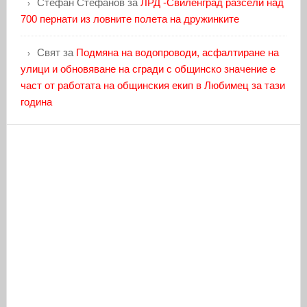
Стефан Стефанов
за
ЛРД -Свиленград разсели над
700 пернати из ловните полета на дружинките
Свят
за
Подмяна на водопроводи, асфалтиране на
улици и обновяване на сгради с общинско значение е
част от работата на общинския екип в Любимец за тази
година