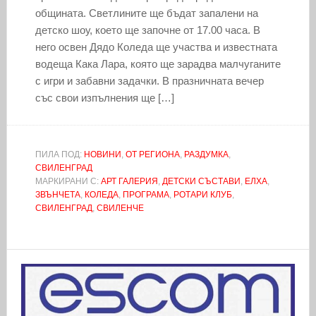
общината. Светлините ще бъдат запалени на
детско шоу, което ще започне от 17.00 часа. В
него освен Дядо Коледа ще участва и известната
водеща Кака Лара, която ще зарадва малчуганите
с игри и забавни задачки. В празничната вечер
със свои изпълнения ще […]
ПИЛА ПОД:
НОВИНИ
,
ОТ РЕГИОНА
,
РАЗДУМКА
,
СВИЛЕНГРАД
МАРКИРАНИ С:
АРТ ГАЛЕРИЯ
,
ДЕТСКИ СЪСТАВИ
,
ЕЛХА
,
ЗВЪНЧЕТА
,
КОЛЕДА
,
ПРОГРАМА
,
РОТАРИ КЛУБ
,
СВИЛЕНГРАД
,
СВИЛЕНЧЕ