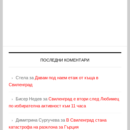
ПОСЛЕДНИ КОМЕНТАРИ
Стела
за
Давам под наем етаж от къща в
Свиленград
Бисер Недев
за
Свиленград е втори след Любимец
по избирателна активност към 11 часа
Димитрина Сургучева
за
В Свиленград стана
катастрофа на разклона за Гърция