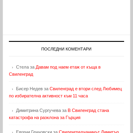
ПОСЛЕДНИ КОМЕНТАРИ
Стела
за
Давам под наем етаж от къща в
Свиленград
Бисер Недев
за
Свиленград е втори след Любимец
по избирателна активност към 11 часа
Димитрина Сургучева
за
В Свиленград стана
катастрофа на разклона за Гърция
Евгени Генчовски
за
Свиленградчанинът Димитър