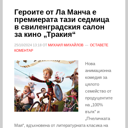
Героите от Ла Манча е
премиерата тази седмица
в свиленградския салон
за кино „Тракия“
25/10/2024
13:18
ОТ
МИХАИЛ МИХАЙЛОВ
ОСТАВЕТЕ
КОМЕНТАР
Нова
анимационна
комедия за
цялото
семейство от
продуцентите
на „100%
вълк“ и
„Пчеличката
Мая“, вдъхновена от литературната класика на