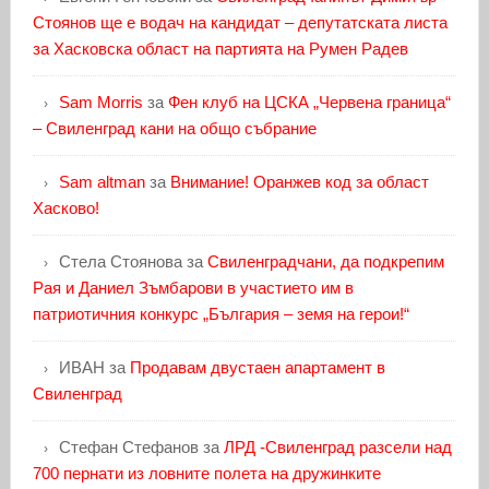
Стоянов ще е водач на кандидат – депутатската листа
за Хасковска област на партията на Румен Радев
Sam Morris
за
Фен клуб на ЦСКА „Червена граница“
– Свиленград кани на общо събрание
Sam altman
за
Внимание! Оранжев код за област
Хасково!
Стела Стоянова
за
Свиленградчани, да подкрепим
Рая и Даниел Зъмбарови в участието им в
патриотичния конкурс „България – земя на герои!“
ИВАН
за
Продавам двустаен апартамент в
Свиленград
Стефан Стефанов
за
ЛРД -Свиленград разсели над
700 пернати из ловните полета на дружинките