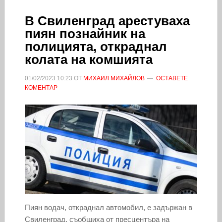
В Свиленград арестуваха
пиян познайник на
полицията, откраднал
колата на комшията
01/02/2023
10:23
ОТ
МИХАИЛ МИХАЙЛОВ
ОСТАВЕТЕ
КОМЕНТАР
Пиян водач, откраднал автомобил, е задържан в
Свиленград, съобщиха от пресцентъра на