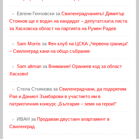
Евгени Генчовски
за
Свиленградчанинът Димитър
Стоянов ще е водач на кандидат – депутатската листа
за Хасковска област на партията на Румен Радев
Sam Morris
за
Фен клуб на ЦСКА „Червена граница“
– Свиленград кани на общо събрание
Sam altman
за
Внимание! Оранжев код за област
Хасково!
Стела Стоянова
за
Свиленградчани, да подкрепим
Рая и Даниел Зъмбарови в участието им в
патриотичния конкурс „България – земя на герои!“
ИВАН
за
Продавам двустаен апартамент в
Свиленград