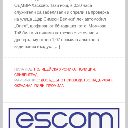
ОДМВР-Хасково. Тази нощ, в 0:30 часа
служители са забелязали и спрели за проверка
на улица „Цар Симеон Велики“ лек автомобил
„Опел“, шофиран от 66-годишен от с. Момково.
Той бил във видимо нетрезво състояние и
дрегерът му отчел 1,07 промила алкохол в
издишания въздух. […]
ПИЛА ПОД:
ПОЛИЦЕЙСКА ХРОНИКА
,
ПОЛИЦИЯ
,
СВИЛЕНГРАД
МАРКИРАНИ С:
ДОСЪДЕБНО ПОИЗВОДСТВО
,
ЗАДЪРЖАН
,
ОКРАДНАЛ
,
ПИЯН
,
ПРОМИЛА