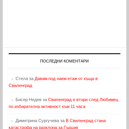
ПОСЛЕДНИ КОМЕНТАРИ
Стела
за
Давам под наем етаж от къща в
Свиленград
Бисер Недев
за
Свиленград е втори след Любимец
по избирателна активност към 11 часа
Димитрина Сургучева
за
В Свиленград стана
катастрофа на разклона за Гърция