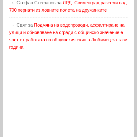
Стефан Стефанов
за
ЛРД -Свиленград разсели над
700 пернати из ловните полета на дружинките
Свят
за
Подмяна на водопроводи, асфалтиране на
улици и обновяване на сгради с общинско значение е
част от работата на общинския екип в Любимец за тази
година