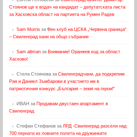
Стоянов ще е водач на кандидат – депутатската листа
за Хасковска област на партията на Румен Радев
Sam Morris
за
Фен клуб на ЦСКА „Червена граница“
– Свиленград кани на общо събрание
Sam altman
за
Внимание! Оранжев код за област
Хасково!
Стела Стоянова
за
Свиленградчани, да подкрепим
Рая и Даниел Зъмбарови в участието им в
патриотичния конкурс „България – земя на герои!“
ИВАН
за
Продавам двустаен апартамент в
Свиленград
Стефан Стефанов
за
ЛРД -Свиленград разсели над
700 пернати из ловните полета на дружинките