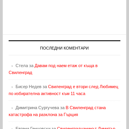
ПОСЛЕДНИ КОМЕНТАРИ
Стела
за
Давам под наем етаж от къща в
Свиленград
Бисер Недев
за
Свиленград е втори след Любимец
по избирателна активност към 11 часа
Димитрина Сургучева
за
В Свиленград стана
катастрофа на разклона за Гърция
Евгени Генчовски
за
Свиленградчанинът Димитър