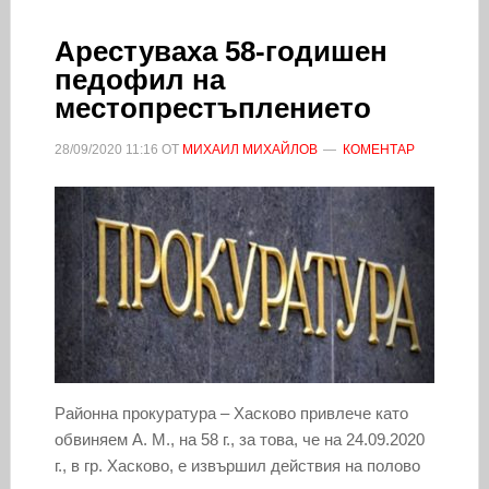
Арестуваха 58-годишен
педофил на
местопрестъплението
28/09/2020
11:16
ОТ
МИХАИЛ МИХАЙЛОВ
КОМЕНТАР
Районна прокуратура – Хасково привлече като
обвиняем А. М., на 58 г., за това, че на 24.09.2020
г., в гр. Хасково, е извършил действия на полово