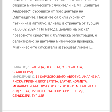
откриха митническите служители на МП „Капитан
Андреево“, съобщиха от пресцентъра на
„Митници“-те. Накитите са били укрити от
пътничка в автобус, влизащ в страната от Турция
на 06.02.2024 г. По метода „анализ на риска“
превозното средство с българска регистрация, е
селектирано за щателна митническа проверка.
Митническите служители извършват личен […]
ПИЛА ПОД:
ГРАНИЦА
,
ОТ СВЕТА
,
ОТ СТРАНАТА
,
СВИЛЕНГРАД
МАРКИРАНИ С:
14-КАРАТОВО ЗЛАТО
,
АВТОБУС
,
АНАЛИЗ НА
РИСКА
,
ГРИВНИ
,
ЕКСПЕРТИЗА
,
ЗЛАТНИ
,
КОЛИЕТА
,
МЕДАЛЬОНИ
,
МИТНИЧЕСКИ СЛУЖИТЕЛИ
,
МП КАПИТАН
АНДРЕЕВО
,
НАКИТИ
,
ПРЪСТЕНИ
,
СВИЛЕНГРАД
,
СЕНДЖИРИ
,
ТУРЦИЯ