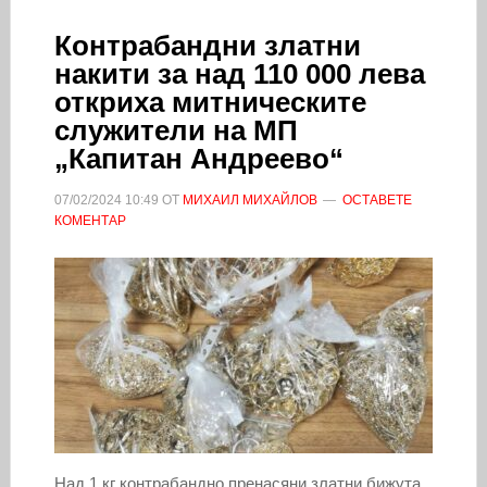
Контрабандни златни
накити за над 110 000 лева
откриха митническите
служители на МП
„Капитан Андреево“
07/02/2024
10:49
ОТ
МИХАИЛ МИХАЙЛОВ
ОСТАВЕТЕ
КОМЕНТАР
Над 1 кг контрабандно пренасяни златни бижута