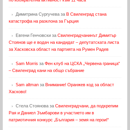
Димитрина Сургучева
за
В Свиленград стана
катастрофа на разклона за Гърция
Евгени Генчовски
за
Свиленградчанинът Димитър
Стоянов ще е водач на кандидат – депутатската листа
за Хасковска област на партията на Румен Радев
Sam Morris
за
Фен клуб на ЦСКА „Червена граница“
– Свиленград кани на общо събрание
Sam altman
за
Внимание! Оранжев код за област
Хасково!
Стела Стоянова
за
Свиленградчани, да подкрепим
Рая и Даниел Зъмбарови в участието им в
патриотичния конкурс „България – земя на герои!“