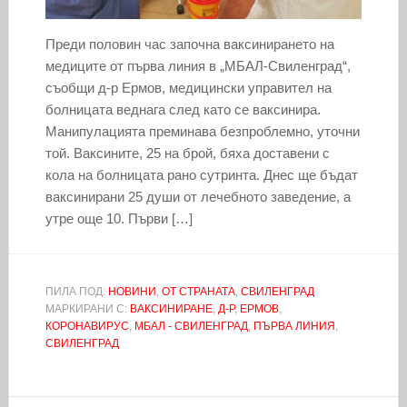
Преди половин час започна ваксинирането на
медиците от първа линия в „МБАЛ-Свиленград“,
съобщи д-р Ермов, медицински управител на
болницата веднага след като се ваксинира.
Манипулацията преминава безпроблемно, уточни
той. Ваксините, 25 на брой, бяха доставени с
кола на болницата рано сутринта. Днес ще бъдат
ваксинирани 25 души от лечебното заведение, а
утре още 10. Първи […]
ПИЛА ПОД:
НОВИНИ
,
ОТ СТРАНАТА
,
СВИЛЕНГРАД
МАРКИРАНИ С:
ВАКСИНИРАНЕ
,
Д-Р
,
ЕРМОВ
,
КОРОНАВИРУС
,
МБАЛ - СВИЛЕНГРАД
,
ПЪРВА ЛИНИЯ
,
СВИЛЕНГРАД