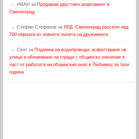
ИВАН
за
Продавам двустаен апартамент в
Свиленград
Стефан Стефанов
за
ЛРД -Свиленград разсели над
700 пернати из ловните полета на дружинките
Свят
за
Подмяна на водопроводи, асфалтиране на
улици и обновяване на сгради с общинско значение е
част от работата на общинския екип в Любимец за тази
година