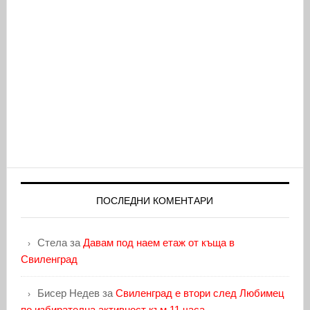
ПОСЛЕДНИ КОМЕНТАРИ
Стела
за
Давам под наем етаж от къща в
Свиленград
Бисер Недев
за
Свиленград е втори след Любимец
по избирателна активност към 11 часа