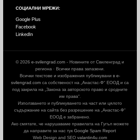
СОЦИАЛНИ МРЕЖИ:
Google Plus
Facebook
LinkedIn
© 2026
e-svilengrad.com
- Новините от Свиленград и
региона · Всички права запазени.
Всички текстове и изображения публикувани в
e-
svilengrad.com
са собственост на „Анастас-Ф“ ЕООД и са
под закрила на „Закона за авторското право и сродните
им права“.
Използването и публикуването на част или цялото
съдържание на сайта без разрешение на „Анастас-Ф“
ЕООД е забранено.
Ако смятате, че нарушаваме правилата на Гугъл можете
да направите за нас тук
Google Spam Report
Web Design and SEO
valantin4u.com