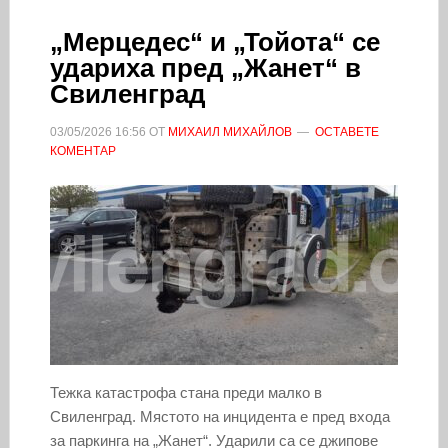
„Мерцедес“ и „Тойота“ се
удариха пред „Жанет“ в
Свиленград
03/05/2026
16:56
ОТ
МИХАИЛ МИХАЙЛОВ
ОСТАВЕТЕ
КОМЕНТАР
Тежка катастрофа стана преди малко в
Свиленград. Мястото на инцидента е пред входа
за паркинга на „Жанет“. Ударили са се джипове