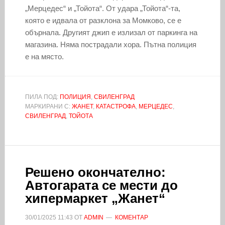
„Мерцедес“ и „Тойота“. От удара „Тойота“-та,
която е идвала от разклона за Момково, се е
обърнала. Другият джип е излизал от паркинга на
магазина. Няма пострадали хора. Пътна полиция
е на място.
ПИЛА ПОД:
ПОЛИЦИЯ
,
СВИЛЕНГРАД
МАРКИРАНИ С:
ЖАНЕТ
,
КАТАСТРОФА
,
МЕРЦЕДЕС
,
СВИЛЕНГРАД
,
ТОЙОТА
Решено окончателно:
Автогарата се мести до
хипермаркет „Жанет“
30/01/2025
11:43
ОТ
ADMIN
КОМЕНТАР