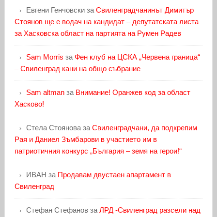
Евгени Генчовски
за
Свиленградчанинът Димитър
Стоянов ще е водач на кандидат – депутатската листа
за Хасковска област на партията на Румен Радев
Sam Morris
за
Фен клуб на ЦСКА „Червена граница“
– Свиленград кани на общо събрание
Sam altman
за
Внимание! Оранжев код за област
Хасково!
Стела Стоянова
за
Свиленградчани, да подкрепим
Рая и Даниел Зъмбарови в участието им в
патриотичния конкурс „България – земя на герои!“
ИВАН
за
Продавам двустаен апартамент в
Свиленград
Стефан Стефанов
за
ЛРД -Свиленград разсели над