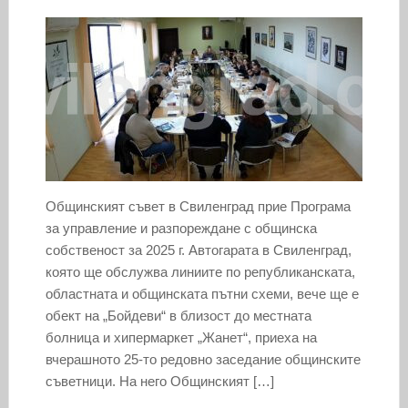
Общинският съвет в Свиленград прие Програма
за управление и разпореждане с общинска
собственост за 2025 г. Автогарата в Свиленград,
която ще обслужва линиите по републиканската,
областната и общинската пътни схеми, вече ще е
обект на „Бойдеви“ в близост до местната
болница и хипермаркет „Жанет“, приеха на
вчерашното 25-то редовно заседание общинските
съветници. На него Общинският […]