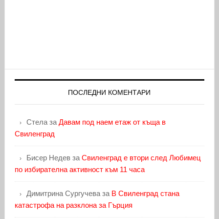
ПОСЛЕДНИ КОМЕНТАРИ
Стела
за
Давам под наем етаж от къща в
Свиленград
Бисер Недев
за
Свиленград е втори след Любимец
по избирателна активност към 11 часа
Димитрина Сургучева
за
В Свиленград стана
катастрофа на разклона за Гърция