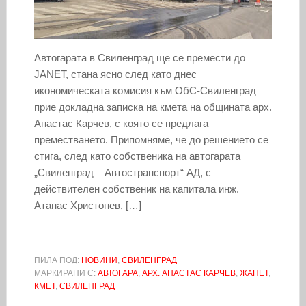
Автогарата в Свиленград ще се премести до
JANET, стана ясно след като днес
икономическата комисия към ОбС-Свиленград
прие докладна записка на кмета на общината арх.
Анастас Карчев, с която се предлага
преместването. Припомняме, че до решението се
стига, след като собственика на автогарата
„Свиленград – Автостранспорт“ АД, с
действителен собственик на капитала инж.
Атанас Христонев, […]
ПИЛА ПОД:
НОВИНИ
,
СВИЛЕНГРАД
МАРКИРАНИ С:
АВТОГАРА
,
АРХ. АНАСТАС КАРЧЕВ
,
ЖАНЕТ
,
КМЕТ
,
СВИЛЕНГРАД