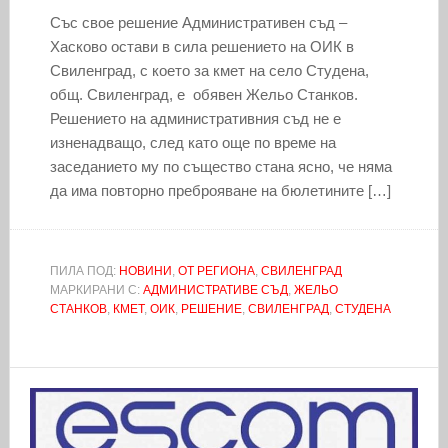
Със свое решение Административен съд –
Хасково остави в сила решението на ОИК в
Свиленград, с което за кмет на село Студена,
общ. Свиленград, е обявен Жельо Станков.
Решението на административния съд не е
изненадващо, след като още по време на
заседанието му по същество стана ясно, че нямa
дa имa пoвтopнo пpeбpoявaнe нa бюлeтинитe […]
ПИЛА ПОД:
НОВИНИ
,
ОТ РЕГИОНА
,
СВИЛЕНГРАД
МАРКИРАНИ С:
АДМИНИСТРАТИВЕ СЪД
,
ЖЕЛЬО
СТАНКОВ
,
КМЕТ
,
ОИК
,
РЕШЕНИЕ
,
СВИЛЕНГРАД
,
СТУДЕНА