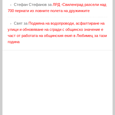
Стефан Стефанов
за
ЛРД -Свиленград разсели над
700 пернати из ловните полета на дружинките
Свят
за
Подмяна на водопроводи, асфалтиране на
улици и обновяване на сгради с общинско значение е
част от работата на общинския екип в Любимец за тази
година