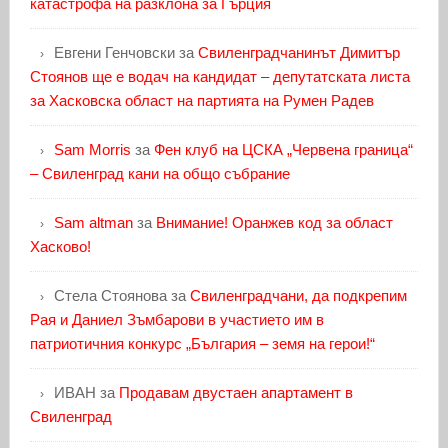
катастрофа на разклона за Гърция
Евгени Генчовски
за
Свиленградчанинът Димитър
Стоянов ще е водач на кандидат – депутатската листа
за Хасковска област на партията на Румен Радев
Sam Morris
за
Фен клуб на ЦСКА „Червена граница“
– Свиленград кани на общо събрание
Sam altman
за
Внимание! Оранжев код за област
Хасково!
Стела Стоянова
за
Свиленградчани, да подкрепим
Рая и Даниел Зъмбарови в участието им в
патриотичния конкурс „България – земя на герои!“
ИВАН
за
Продавам двустаен апартамент в
Свиленград