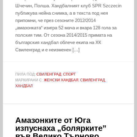
Шчечин, Полша. Хандбалният клуб SPR Szczecin
публикува нейна снимка, а в текста под нея
припомни, че през сезоните 2012/2014
„амазонката“ изигра 52 мача и вкара 128 гола за
полския тим. От сезона 2014/2015 примата на
българския хандбал облече екипа на ХК
Свиленград и е неизменен […]
ПИЛА ПОД:
СВИЛЕНГРАД
,
СПОРТ
МАРКИРАНИ С:
ЖЕНСКИ ХАНДБАЛ
,
СВИЛЕНГРАД
,
ХАНДБАЛ
Амазонките от Юга
изпуснаха „болярките”
във Велико Търново