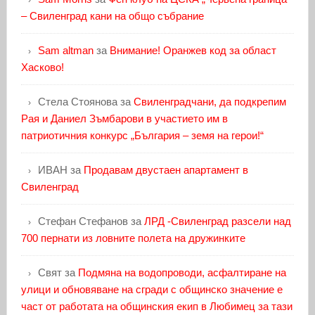
– Свиленград кани на общо събрание
Sam altman
за
Внимание! Оранжев код за област
Хасково!
Стела Стоянова
за
Свиленградчани, да подкрепим
Рая и Даниел Зъмбарови в участието им в
патриотичния конкурс „България – земя на герои!“
ИВАН
за
Продавам двустаен апартамент в
Свиленград
Стефан Стефанов
за
ЛРД -Свиленград разсели над
700 пернати из ловните полета на дружинките
Свят
за
Подмяна на водопроводи, асфалтиране на
улици и обновяване на сгради с общинско значение е
част от работата на общинския екип в Любимец за тази