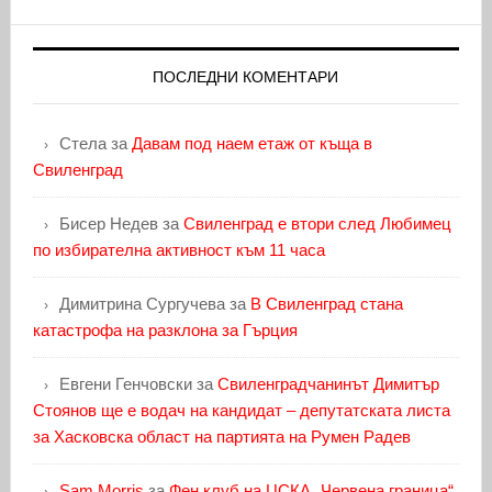
ПОСЛЕДНИ КОМЕНТАРИ
Стела
за
Давам под наем етаж от къща в
Свиленград
Бисер Недев
за
Свиленград е втори след Любимец
по избирателна активност към 11 часа
Димитрина Сургучева
за
В Свиленград стана
катастрофа на разклона за Гърция
Евгени Генчовски
за
Свиленградчанинът Димитър
Стоянов ще е водач на кандидат – депутатската листа
за Хасковска област на партията на Румен Радев
Sam Morris
за
Фен клуб на ЦСКА „Червена граница“