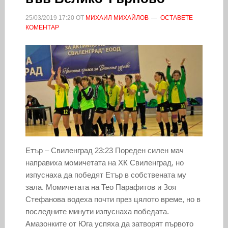
25/03/2019
17:20
ОТ
МИХАИЛ МИХАЙЛОВ
ОСТАВЕТЕ
КОМЕНТАР
Етър – Свиленград 23:23 Пореден силен мач
направиха момичетата на ХК Свиленград, но
изпуснаха да победят Етър в собствената му
зала. Момичетата на Тео Парафитов и Зоя
Стефанова водеха почти през цялото време, но в
последните минути изпуснаха победата.
Амазонките от Юга успяха да затворят първото