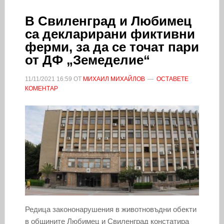
В Свиленград и Любимец
са декларирани фиктивни
ферми, за да се точат пари
от ДФ „Земеделие“
11/11/2021
16:59
ОТ
МИХАИЛ МИХАЙЛОВ
ОСТАВЕТЕ
КОМЕНТАР
Редица закононарушения в животновъдни обекти
в общините Любимец и Свиленград констатира