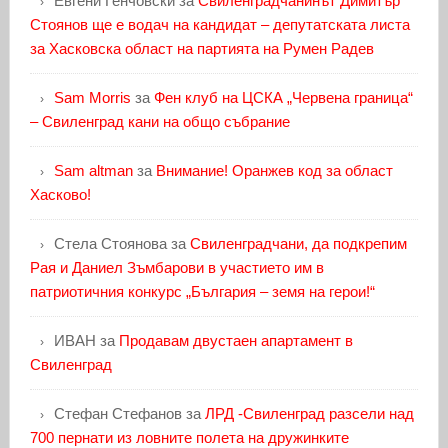
Евгени Генчовски
за
Свиленградчанинът Димитър
Стоянов ще е водач на кандидат – депутатската листа
за Хасковска област на партията на Румен Радев
Sam Morris
за
Фен клуб на ЦСКА „Червена граница“
– Свиленград кани на общо събрание
Sam altman
за
Внимание! Оранжев код за област
Хасково!
Стела Стоянова
за
Свиленградчани, да подкрепим
Рая и Даниел Зъмбарови в участието им в
патриотичния конкурс „България – земя на герои!“
ИВАН
за
Продавам двустаен апартамент в
Свиленград
Стефан Стефанов
за
ЛРД -Свиленград разсели над
700 пернати из ловните полета на дружинките