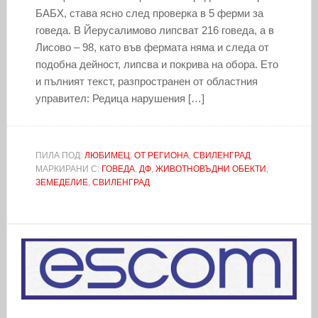
БАБХ, става ясно след проверка в 5 ферми за
говеда. В Йерусалимово липсват 216 говеда, а в
Лисово – 98, като във фермата няма и следа от
подобна дейност, липсва и покрива на обора. Ето
и пълният текст, разпространен от областния
управител: Редица нарушения […]
ПИЛА ПОД:
ЛЮБИМЕЦ
,
ОТ РЕГИОНА
,
СВИЛЕНГРАД
МАРКИРАНИ С:
ГОВЕДА
,
ДФ
,
ЖИВОТНОВЪДНИ ОБЕКТИ
,
ЗЕМЕДЕЛИЕ
,
СВИЛЕНГРАД