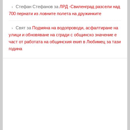
Стефан Стефанов
за
ЛРД -Свиленград разсели над
700 пернати из ловните полета на дружинките
Свят
за
Подмяна на водопроводи, асфалтиране на
улици и обновяване на сгради с общинско значение е
част от работата на общинския екип в Любимец за тази
година