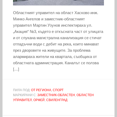
Областният управител на област Хасково инж.
Минко Ангелов и заместник-областният
управител Мартин Узунов инспектираха ул.
„Акация“ №3, където е откъсната част от улицата
и от спукана магистрална канализация се стичат
отпадъчни води с дебит на река, които минават
през дворовете на живущите. За проблема
алармираха жители на квартала, съобщиха от
областната администрация. Каналът се ползва
[…]
ПИЛА ПОД:
ОТ РЕГИОНА
,
СПОРТ
МАРКИРАНИ С:
ЗАМЕСТНИК-ОБЛАСТЕН
,
ОБЛАСТЕН
УПРАВИТЕЛ
,
ОРФЕЙ
,
СВИЛЕНГРАД