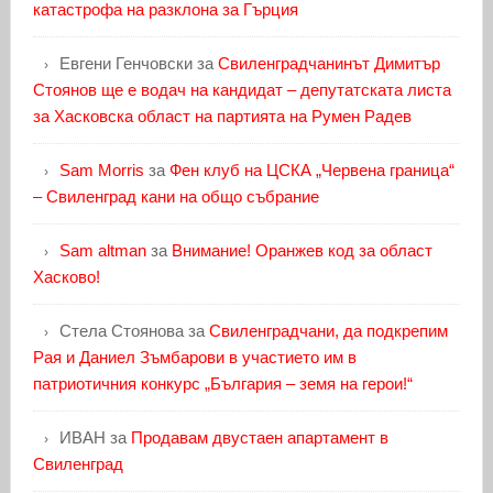
катастрофа на разклона за Гърция
Евгени Генчовски
за
Свиленградчанинът Димитър
Стоянов ще е водач на кандидат – депутатската листа
за Хасковска област на партията на Румен Радев
Sam Morris
за
Фен клуб на ЦСКА „Червена граница“
– Свиленград кани на общо събрание
Sam altman
за
Внимание! Оранжев код за област
Хасково!
Стела Стоянова
за
Свиленградчани, да подкрепим
Рая и Даниел Зъмбарови в участието им в
патриотичния конкурс „България – земя на герои!“
ИВАН
за
Продавам двустаен апартамент в
Свиленград