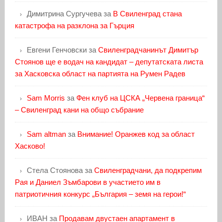
Димитрина Сургучева
за
В Свиленград стана
катастрофа на разклона за Гърция
Евгени Генчовски
за
Свиленградчанинът Димитър
Стоянов ще е водач на кандидат – депутатската листа
за Хасковска област на партията на Румен Радев
Sam Morris
за
Фен клуб на ЦСКА „Червена граница“
– Свиленград кани на общо събрание
Sam altman
за
Внимание! Оранжев код за област
Хасково!
Стела Стоянова
за
Свиленградчани, да подкрепим
Рая и Даниел Зъмбарови в участието им в
патриотичния конкурс „България – земя на герои!“
ИВАН
за
Продавам двустаен апартамент в