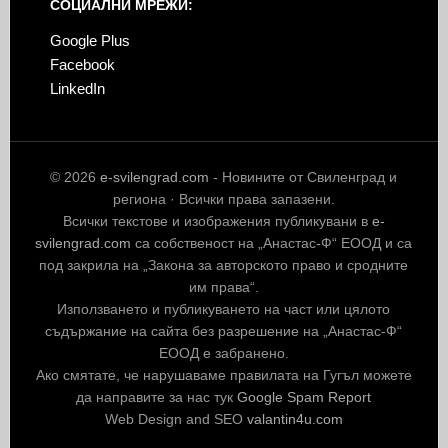
СОЦИАЛНИ МРЕЖИ:
Google Plus
Facebook
LinkedIn
© 2026
e-svilengrad.com
- Новините от Свиленград и
региона · Всички права запазени.
Всички текстове и изображения публикувани в
e-
svilengrad.com
са собственост на „Анастас-Ф“ ЕООД и са
под закрила на „Закона за авторското право и сродните
им права“.
Използването и публикуването на част или цялото
съдържание на сайта без разрешение на „Анастас-Ф“
ЕООД е забранено.
Ако смятате, че нарушаваме правилата на Гугъл можете
да направите за нас тук
Google Spam Report
Web Design and SEO
valantin4u.com