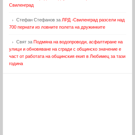
Свиленград
Стефан Стефанов
за
ЛРД -Свиленград разсели над
700 пернати из ловните полета на дружинките
Свят
за
Подмяна на водопроводи, асфалтиране на
улици и обновяване на сгради с общинско значение е
част от работата на общинския екип в Любимец за тази
година