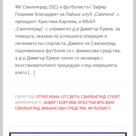
ФК Свиленград 1921 и футболистът Зафир
Георгиев благодарят на Лайънс клуб „Свилена“, с
президент Христина Карчева, и МБАЛ
„Свиленград“, с управител д-р Димитър Ермов, за
помощта, оказана за успешната операция и
лечението на спортиста. Дамите на Свиленград
подпомогнаха футболиста с финансови средства,
а д-р Димитър Ермов лично се ангажира с
възстановителните процедури след операцията,
която […]
ПИЛА ПОД:
ОТ РЕГИОНА
,
ОТ СВЕТА
,
СВИЛЕНГРАД
,
СПОРТ
МАРКИРАНИ С:
ЗАФИР ГЕОРГИЕВ
,
КРЪСТНИ ВРЪЗКИИ
,
СВИЛЕНГРАД
,
ФИНАНСОВИ СРЕДСТВА
,
ФУТБОЛИСТ