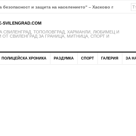
 безопасност и защита на населението“ – Хасково предупрежд
E-SVILENGRAD.COM
 СВИЛЕНГРАД, ТОПОЛОВГРАД, ХАРМАНЛИ, ЛЮБИМЕЦ И
 ОТ СВИЛЕНГРАД ЗА ГРАНИЦА, МИТНИЦА, СПОРТ И
ПОЛИЦЕЙСКА ХРОНИКА
РАЗДУМКА
СПОРТ
ГАЛЕРИЯ
ЗА Н