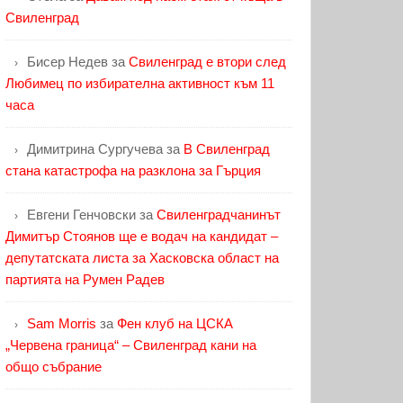
Свиленград
Бисер Недев
за
Свиленград е втори след
Любимец по избирателна активност към 11
часа
Димитрина Сургучева
за
В Свиленград
стана катастрофа на разклона за Гърция
Евгени Генчовски
за
Свиленградчанинът
Димитър Стоянов ще е водач на кандидат –
депутатската листа за Хасковска област на
партията на Румен Радев
Sam Morris
за
Фен клуб на ЦСКА
„Червена граница“ – Свиленград кани на
общо събрание