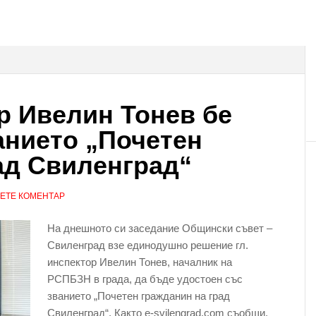
р Ивелин Тонев бе
анието „Почетен
ад Свиленград“
ЕТЕ КОМЕНТАР
На днешното си заседание Общински съвет –
Свиленград взе единодушно решение гл.
инспектор Ивелин Тонев, началник на
РСПБЗН в града, да бъде удостоен със
званието „Почетен гражданин на град
Свиленград“. Както e-svilengrad.com съобщи,