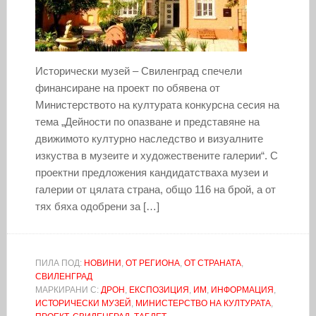
Исторически музей – Свиленград спечели
финансиране на проект по обявена от
Министерството на културата конкурсна сесия на
тема „Дейности по опазване и представяне на
движимото културно наследство и визуалните
изкуства в музеите и художествените галерии“. С
проектни предложения кандидатстваха музеи и
галерии от цялата страна, общо 116 на брой, а от
тях бяха одобрени за […]
ПИЛА ПОД:
НОВИНИ
,
ОТ РЕГИОНА
,
ОТ СТРАНАТА
,
СВИЛЕНГРАД
МАРКИРАНИ С:
ДРОН
,
ЕКСПОЗИЦИЯ
,
ИМ
,
ИНФОРМАЦИЯ
,
ИСТОРИЧЕСКИ МУЗЕЙ
,
МИНИСТЕРСТВО НА КУЛТУРАТА
,