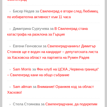
Бисер Недев
за
Свиленград е втори след Любимец
по избирателна активност към 11 часа
Димитрина Сургучева
за
В Свиленград стана
катастрофа на разклона за Гърция
Евгени Генчовски
за
Свиленградчанинът Димитър
Стоянов ще е водач на кандидат – депутатската листа
за Хасковска област на партията на Румен Радев
Sam Morris
за
Фен клуб на ЦСКА „Червена граница“
– Свиленград кани на общо събрание
Sam altman
за
Внимание! Оранжев код за област
Хасково!
Стела Стоянова
за
Свиленградчани, да подкрепим