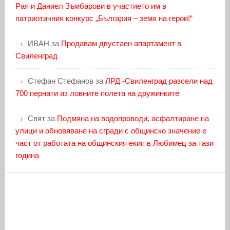
Рая и Даниел Зъмбарови в участието им в
патриотичния конкурс „България – земя на герои!“
ИВАН
за
Продавам двустаен апартамент в
Свиленград
Стефан Стефанов
за
ЛРД -Свиленград разсели над
700 пернати из ловните полета на дружинките
Свят
за
Подмяна на водопроводи, асфалтиране на
улици и обновяване на сгради с общинско значение е
част от работата на общинския екип в Любимец за тази
година