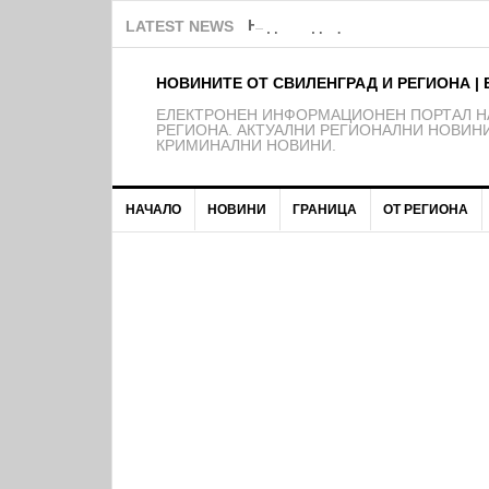
Над 150 деца от школата на Ф
LATEST NEWS
НОВИНИТЕ ОТ СВИЛЕНГРАД И РЕГИОНА | 
EЛЕКТРОНЕН ИНФОРМАЦИОНЕН ПОРТАЛ НА
РЕГИОНА. АКТУАЛНИ РЕГИОНАЛНИ НОВИНИ
КРИМИНАЛНИ НОВИНИ.
НАЧАЛО
НОВИНИ
ГРАНИЦА
ОТ РЕГИОНА