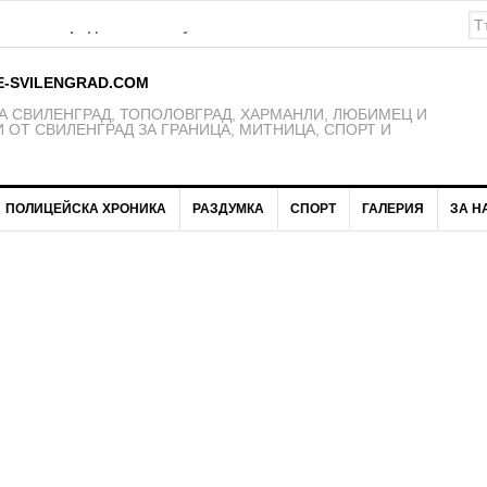
К Свиленград – 1921 получават нови екипи
E-SVILENGRAD.COM
 СВИЛЕНГРАД, ТОПОЛОВГРАД, ХАРМАНЛИ, ЛЮБИМЕЦ И
 ОТ СВИЛЕНГРАД ЗА ГРАНИЦА, МИТНИЦА, СПОРТ И
ПОЛИЦЕЙСКА ХРОНИКА
РАЗДУМКА
СПОРТ
ГАЛЕРИЯ
ЗА Н