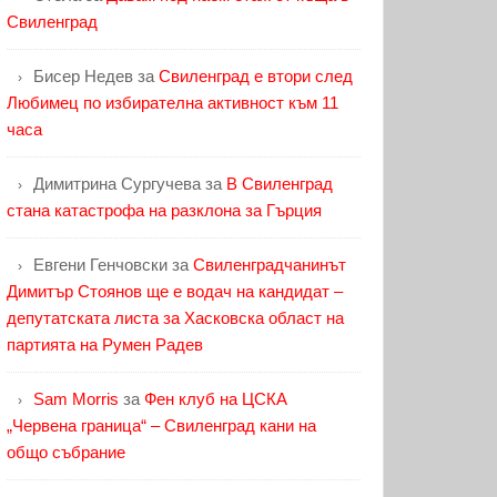
Свиленград
Бисер Недев
за
Свиленград е втори след
Любимец по избирателна активност към 11
часа
Димитрина Сургучева
за
В Свиленград
стана катастрофа на разклона за Гърция
Евгени Генчовски
за
Свиленградчанинът
Димитър Стоянов ще е водач на кандидат –
депутатската листа за Хасковска област на
партията на Румен Радев
Sam Morris
за
Фен клуб на ЦСКА
„Червена граница“ – Свиленград кани на
общо събрание