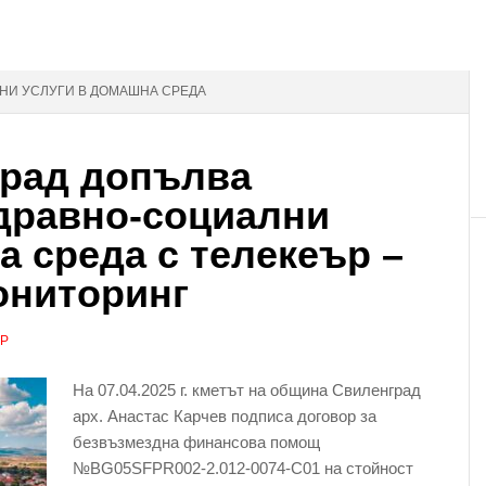
ЛНИ УСЛУГИ В ДОМАШНА СРЕДА
рад допълва
дравно-социални
а среда с телекеър –
ониторинг
АР
На 07.04.2025 г. кметът на община Свиленград
арх. Анастас Карчев подписа договор за
безвъзмездна финансова помощ
№BG05SFPR002-2.012-0074-С01 на стойност