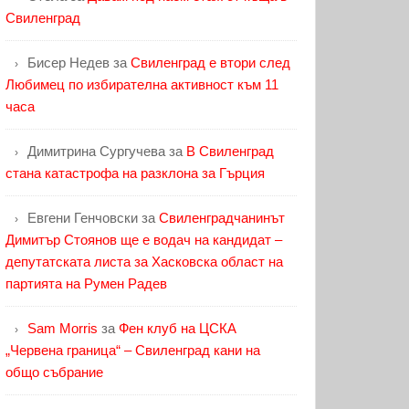
Свиленград
Бисер Недев
за
Свиленград е втори след
Любимец по избирателна активност към 11
часа
Димитрина Сургучева
за
В Свиленград
стана катастрофа на разклона за Гърция
Евгени Генчовски
за
Свиленградчанинът
Димитър Стоянов ще е водач на кандидат –
депутатската листа за Хасковска област на
партията на Румен Радев
Sam Morris
за
Фен клуб на ЦСКА
„Червена граница“ – Свиленград кани на
общо събрание