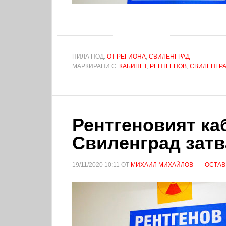
ПИЛА ПОД:
ОТ РЕГИОНА
,
СВИЛЕНГРАД
МАРКИРАНИ С:
КАБИНЕТ
,
РЕНТГЕНОВ
,
СВИЛЕНГР
Рентгеновият ка
Свиленград затв
19/11/2020
10:11
ОТ
МИХАИЛ МИХАЙЛОВ
ОСТАВ