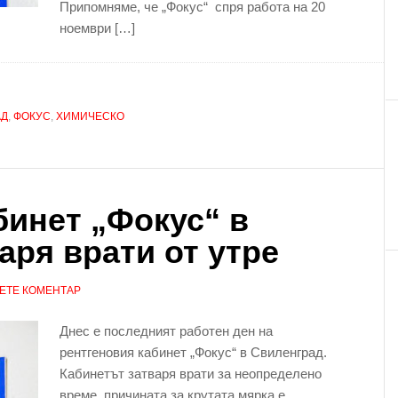
Припомняме, че „Фокус“ спря работа на 20
ноември […]
АД
,
ФОКУС
,
ХИМИЧЕСКО
бинет „Фокус“ в
аря врати от утре
ЕТЕ КОМЕНТАР
Днес е последният работен ден на
рентгеновия кабинет „Фокус“ в Свиленград.
Кабинетът затваря врати за неопределено
време, причината за крутата мярка е